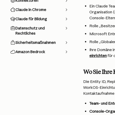
Konnektoren
Ein Claude Tea
Claude in Chrome
Organisation (
Console-Elter
Claude für Bildung
Rolle „Besitze
Datenschutz und
Rechtliches
Microsoft Entr
Rolle „Globale
Sicherheitsmaßnahmen
Ihre Domäne in
Amazon Bedrock
einrichten
 für
Wo Sie Ihre
Die Entity ID, Re
WorkOS-Einrichtung
Kontaktaufnahme 
Team- und Ent
Console-Organ