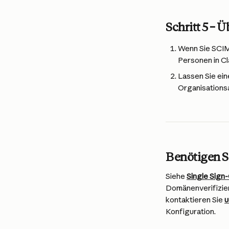
Schritt 5 – 
Wenn Sie SCIM 
Personen in C
Lassen Sie ein
Organisationsa
Benötigen Si
Siehe 
Single Sign-
Domänenverifizier
kontaktieren Sie 
u
Konfiguration.