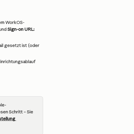
dem WorkOS-
und 
Sign-on URL: 
il gesetzt ist (oder 
inrichtungsablauf 
ole-
en Schritt – Sie 
tellung 