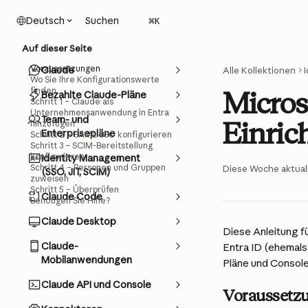
Zum Hauptinhalt springen
Suchen
Deutsch
⌘
K
Auf dieser Seite
Voraussetzungen
Claude
Alle Kollektionen
Wo Sie Ihre Konfigurationswerte
finden
Micros
Bezahlte Claude-Pläne
Schritt 1 – Claude als
Unternehmensanwendung in Entra
Team- und
Einric
hinzufügen
Enterprisepläne
Schritt 2 – SAML SSO konfigurieren
Schritt 3 – SCIM-Bereitstellung
konfigurieren
Identity Management
Schritt 4 – Personen und Gruppen
Diese Woche aktuali
(SSO, JIT, SCIM)
zuweisen
Schritt 5 – Überprüfen
Claude Code
Benötigen Sie Hilfe?
Claude Desktop
Diese Anleitung fü
Claude-
Entra ID (ehemals 
Mobilanwendungen
Pläne und Consol
Claude API und Console
Voraussetz