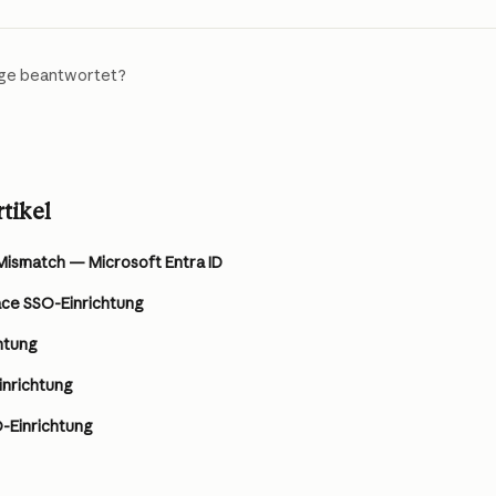
age beantwortet?
tikel
Mismatch — Microsoft Entra ID
ce SSO-Einrichtung
htung
nrichtung
O-Einrichtung