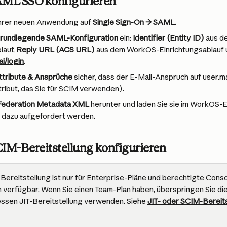
 SAML SSO konfigurieren
 Ihrer neuen Anwendung auf 
Single Sign-On → SAML
.
rundlegende SAML-Konfiguration
 ein: 
Identifier (Entity ID)
 aus 
auf, 
Reply URL (ACS URL)
 aus dem WorkOS-Einrichtungsablauf 
ai/login
.
ttribute & Ansprüche
 sicher, dass der E-Mail-Anspruch auf user.ma
tribut, das Sie für SCIM verwenden).
Federation Metadata XML
 herunter und laden Sie sie im WorkOS-E
e dazu aufgefordert werden.
SCIM-Bereitstellung konfigurieren
Bereitstellung ist nur für Enterprise-Pläne und berechtigte Cons
 verfügbar. Wenn Sie einen Team-Plan haben, überspringen Sie dies
ssen JIT-Bereitstellung verwenden. Siehe 
JIT- oder SCIM-Bereits