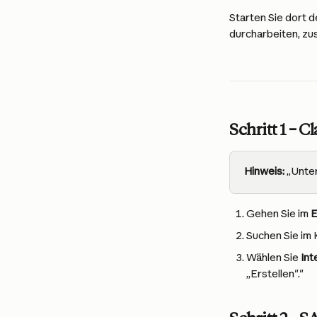
Starten Sie dort d
durcharbeiten, z
Schritt 1 –
Hinweis:
 „Unt
Gehen Sie im 
E
Suchen Sie im 
Wählen Sie 
Int
„Erstellen"."