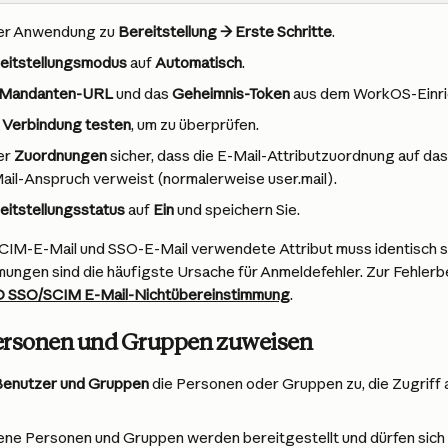
der Anwendung zu 
Bereitstellung → Erste Schritte
.
eitstellungsmodus
 auf 
Automatisch
.
Mandanten-URL
 und das 
Geheimnis-Token
 aus dem WorkOS-Einri
 
Verbindung testen
, um zu überprüfen.
er 
Zuordnungen
 sicher, dass die E-Mail-Attributzuordnung auf das
ail-Anspruch verweist (normalerweise user.mail).
eitstellungsstatus
 auf 
Ein
 und speichern Sie.
SCIM-E-Mail und SSO-E-Mail verwendete Attribut muss identisch se
ungen sind die häufigste Ursache für Anmeldefehler. Zur Fehler
ID SSO/SCIM E-Mail-Nichtübereinstimmung
.
 Personen und Gruppen zuweisen
enutzer und Gruppen
 die Personen oder Gruppen zu, die Zugriff 
ne Personen und Gruppen werden bereitgestellt und dürfen sich