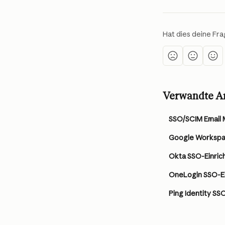
Hat dies deine Fr
Verwandte Ar
SSO/SCIM Email 
Google Workspa
Okta SSO-Einric
OneLogin SSO-Ei
Ping Identity SS