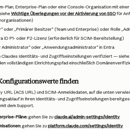
m-Plan, Enterprise-Plan oder eine Console-Organisation mit eine
siehe 
Wichtige Überlegungen vor der Aktivierung von SSO
 für An
norganisationen)
r" oder „Primärer Besitzer" (Team und Enterprise) oder Rolle „Ad
a ID P1- oder P2-Lizenz (erforderlich für SCIM-Bereitstellung)
r Administrator" oder „Anwendungsadministrator" in Entra
 Claudes Identitäts- und Zugriffseinstellungen verifiziert — siehe
 den vollständigen Einrichtungspfad einschließlich Domänenverifiz
 Konfigurationswerte finden
ply URL (ACS URL) und SCIM-Anmeldedaten, auf die unten verwies
sablauf in Ihren Identitäts- und Zugriffseinstellungen bereitgeste
mit dem Support.
erprise-Pläne:
 gehen Sie zu 
claude.ai/admin-settings/identity
isationen:
 gehen Sie zu 
platform.claude.com/settings/identity