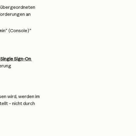
r übergeordneten 
forderungen an 
min" (Console)"
 
Single Sign-On 
ierung
en wird, werden im 
llt – nicht durch 