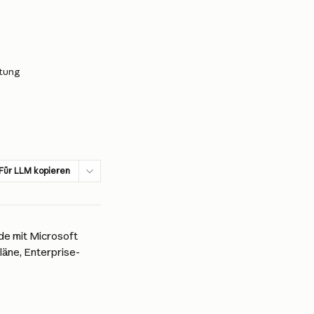
htung
Für LLM kopieren
de mit Microsoft 
läne, Enterprise-