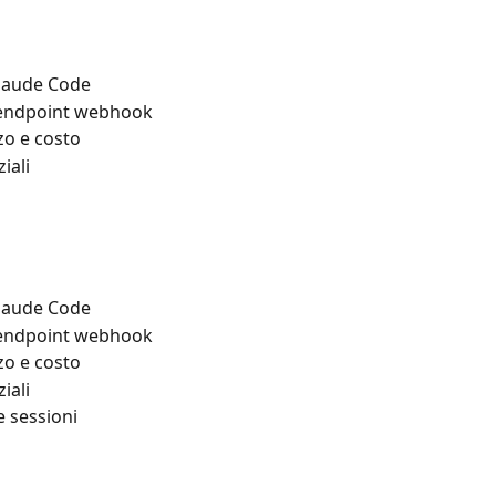
Claude Code
li endpoint webhook
zzo e costo
iali
Claude Code
li endpoint webhook
zzo e costo
iali
e sessioni