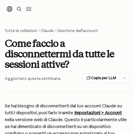
Vai al contenuto principale
Tutte le collezioni
Claude
Gestione dell'account
Come faccio a
disconnettermi da tutte le
sessioni attive?
Copia per LLM
Aggiornato questa settimana
Se hai bisogno di disconnetterti dal tuo account Claude su 
tutti i dispositivi, puoi farlo tramite 
Impostazioni > Account
nella versione web di Claude. Questo è particolarmente utile 
se hai dimenticato di disconnetterti su un dispositivo 
condiviso o sospetti un accesso non autorizzato al tuo 