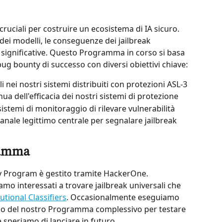
cruciali per costruire un ecosistema di IA sicuro. 
ei modelli, le conseguenze dei jailbreak 
significative. Questo Programma in corso si basa 
 bug bounty di successo con diversi obiettivi chiave:
li nei nostri sistemi distribuiti con protezioni ASL-3
ua dell'efficacia dei nostri sistemi di protezione
sistemi di monitoraggio di rilevare vulnerabilità
canale legittimo centrale per segnalare jailbreak 
ramma
y Program è gestito tramite HackerOne. 
o interessati a trovare jailbreak universali che 
utional Classifiers
. Occasionalmente eseguiamo 
no del nostro Programma complessivo per testare 
e speriamo di lanciare in futuro.