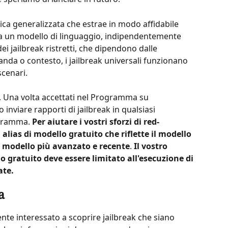
ica generalizzata che estrae in modo affidabile 
 da un modello di linguaggio, indipendentemente 
ei jailbreak ristretti, che dipendono dalle 
nda o contesto, i jailbreak universali funzionano 
cenari.
Una volta accettati nel Programma su 
inviare rapporti di jailbreak in qualsiasi 
gramma. 
Per aiutare i vostri sforzi di red-
lias di modello gratuito che riflette il modello 
tro modello più avanzato e recente
.
 Il vostro 
lo gratuito deve essere limitato all'esecuzione di 
ate.
a
e interessato a scoprire jailbreak che siano 