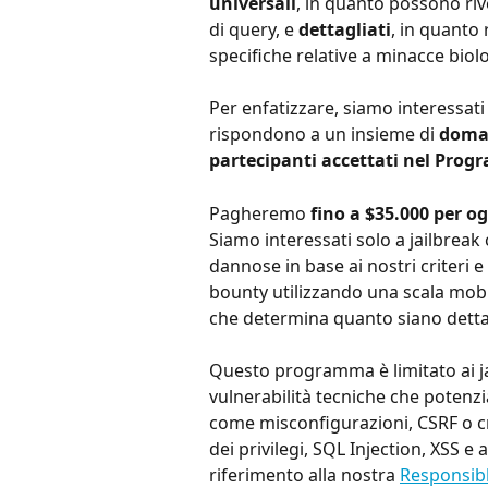
universali
, in quanto possono r
di query, e 
dettagliati
, in quanto
specifiche relative a minacce biol
Per enfatizzare, siamo interessat
rispondono a un insieme di 
doman
partecipanti accettati nel Pro
Pagheremo 
fino a $35.000 per og
Siamo interessati solo a jailbreak 
dannose in base ai nostri criteri e
bounty utilizzando una scala mobi
che determina quanto siano dettag
Questo programma è limitato ai jail
vulnerabilità tecniche che potenzi
come misconfigurazioni, CSRF o cro
dei privilegi, SQL Injection, XSS e a
riferimento alla nostra 
Responsibl