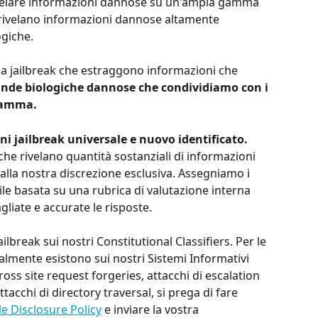
ivelare informazioni dannose su un'ampia gamma 
 rivelano informazioni dannose altamente 
ogiche.
i a jailbreak che estraggono informazioni che 
de biologiche dannose che condividiamo con i 
gramma.
ni jailbreak universale e nuovo identificato.
che rivelano quantità sostanziali di informazioni 
 alla nostra discrezione esclusiva. Assegniamo i 
le basata su una rubrica di valutazione interna 
liate e accurate le risposte.
break sui nostri Constitutional Classifiers. Per le 
almente esistono sui nostri Sistemi Informativi 
ss site request forgeries, attacchi di escalation 
ttacchi di directory traversal, si prega di fare 
e Disclosure Policy
 e inviare la vostra 