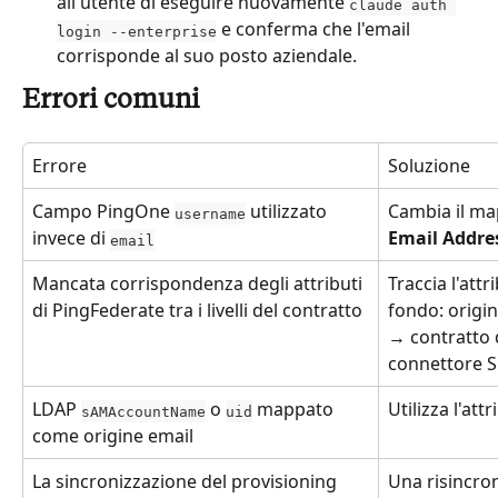
all'utente di eseguire nuovamente 
claude auth 
 e conferma che l'email 
login --enterprise
corrisponde al suo posto aziendale.
Errori comuni
Errore
Soluzione
Campo PingOne 
 utilizzato 
Cambia il map
username
invece di 
Email Addre
email
Mancata corrispondenza degli attributi 
Traccia l'att
di PingFederate tra i livelli del contratto
fondo: origi
→ contratto 
connettore S
LDAP 
 o 
 mappato 
Utilizza l'att
sAMAccountName
uid
come origine email
La sincronizzazione del provisioning 
Una risincro