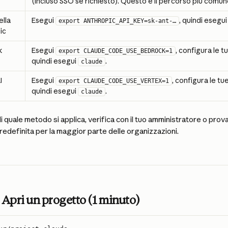
(incluso SSO se richiesto). Questo è il percorso più comun
lla 
Esegui 
, quindi esegui
export ANTHROPIC_API_KEY=sk-ant-…
ic
k
Esegui 
, configura le t
export CLAUDE_CODE_USE_BEDROCK=1
quindi esegui 
.
claude
I
Esegui 
, configura le tu
export CLAUDE_CODE_USE_VERTEX=1
quindi esegui 
.
claude
i quale metodo si applica, verifica con il tuo amministratore o prov
redefinita per la maggior parte delle organizzazioni.
 Apri un progetto (1 minuto)