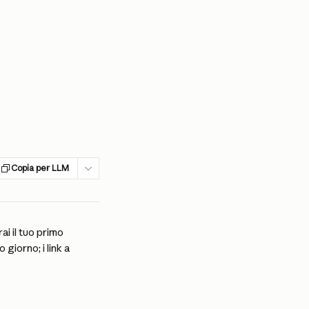
Copia per LLM
ai il tuo primo 
iorno; i link a 