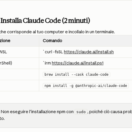
 Installa Claude Code (2 minuti)
che corrisponde al tuo computer e incollalo in un terminale.
azione
Comando
 WSL
`curl -fsSL 
https://claude.ai/install.sh
Shell)
`irm 
https://claude.ai/install.ps1
brew install --cask claude-code
npm install -g @anthropic-ai/claude-code
 Non eseguire l'installazione npm con 
, poiché ciò causa pro
sudo
to.