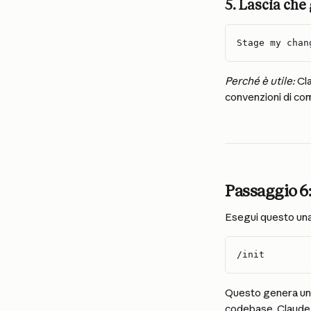
5. Lascia che 
Stage my chan
Perché è utile:
 Cl
convenzioni di com
Passaggio 6: 
Esegui questo una
/init
Questo genera un 
codebase. Claude l