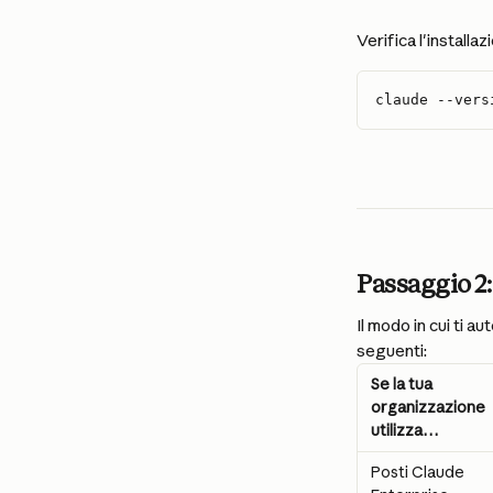
Verifica l'installaz
claude --vers
Passaggio 2:
Il modo in cui ti a
seguenti:
Se la tua 
organizzazione 
utilizza…
Posti Claude 