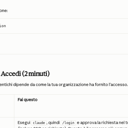
ione:
ion
 Accedi (2 minuti)
utentichi dipende da come la tua organizzazione ha fornito l'accesso.
Fai questo
Esegui 
, quindi 
 e approva la richiesta nel 
claude
/login