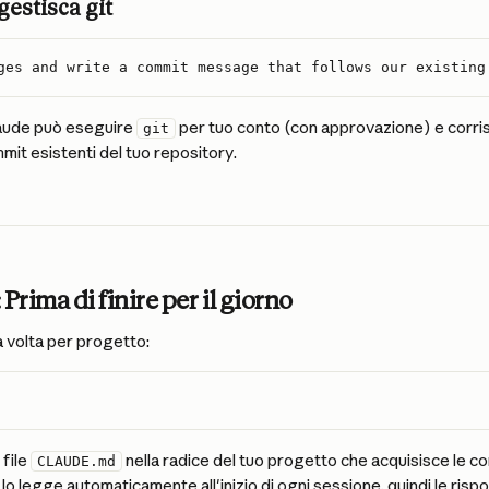
gestisca git
ges and write a commit message that follows our existing
aude può eseguire 
 per tuo conto (con approvazione) e corri
git
mit esistenti del tuo repository.
Prima di finire per il giorno
 volta per progetto:
file 
 nella radice del tuo progetto che acquisisce le co
CLAUDE.md
o legge automaticamente all'inizio di ogni sessione, quindi le risp