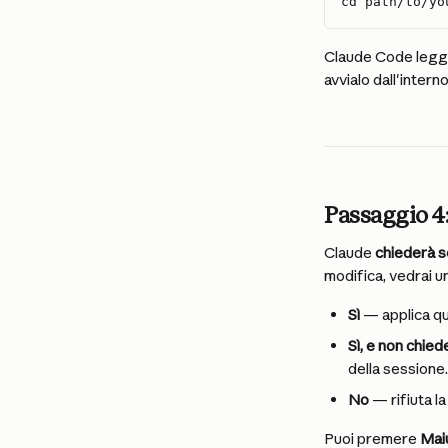
cd path/to/yo
Claude Code legge i
avvialo dall'intern
Passaggio 4:
Claude 
chiederà s
modifica, vedrai un
Sì
 — applica q
Sì, e non chied
della sessione.
No
 — rifiuta l
Puoi premere 
Mai