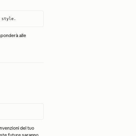
 style.
sponderà alle 
nvenzioni del tuo 
oste future saranno 