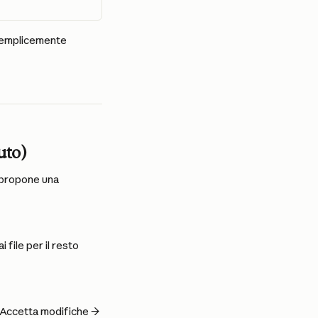
 Semplicemente 
uto)
propone una 
file per il resto 
→ Accetta modifiche → 