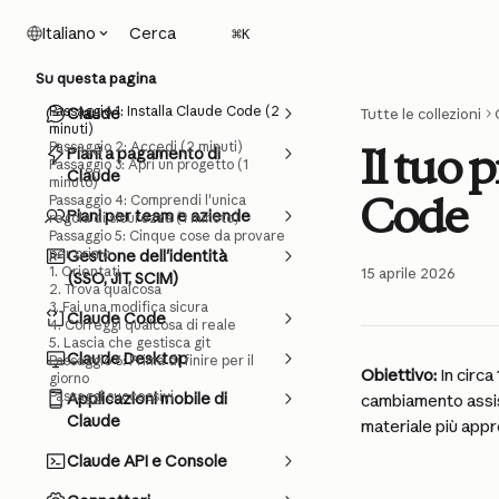
Vai al contenuto principale
Cerca
Italiano
⌘
K
Su questa pagina
Passaggio 1: Installa Claude Code (2
Claude
Tutte le collezioni
minuti)
Passaggio 2: Accedi (2 minuti)
Il tuo 
Piani a pagamento di
Passaggio 3: Apri un progetto (1
Claude
minuto)
Code
Passaggio 4: Comprendi l'unica
Piani per team e aziende
regola di sicurezza (1 minuto)
Passaggio 5: Cinque cose da provare
per primo
Gestione dell'identità
1. Orientati
15 aprile 2026
(SSO, JIT, SCIM)
2. Trova qualcosa
3. Fai una modifica sicura
Claude Code
4. Correggi qualcosa di reale
5. Lascia che gestisca git
Claude Desktop
Passaggio 6: Prima di finire per il
Obiettivo:
 In circ
giorno
Passaggi successivi
Applicazioni mobile di
cambiamento assist
Claude
materiale più appro
Claude API e Console