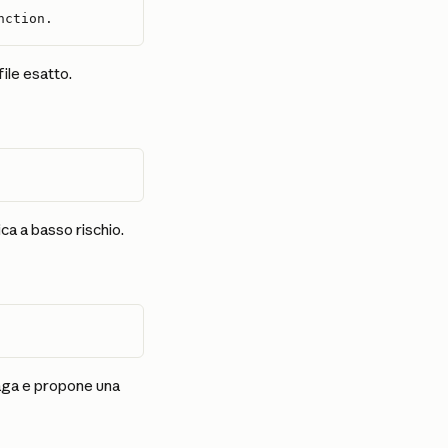
nction.
file esatto.
ca a basso rischio.
ndaga e propone una 