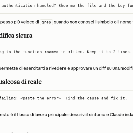
 authentication handled? Show me the file and the key fu
spesso più veloce di 
 quando non conosci il simbolo o il nome 
grep
difica sicura
ng to the function <name> in <file>. Keep it to 2 lines.
 permette di esercitarti a rivedere e approvare un diff su una modifi
ualcosa di reale
failing: <paste the error>. Find the cause and fix it.
esto è il flusso di lavoro principale: descrivi il sintomo e Claude i