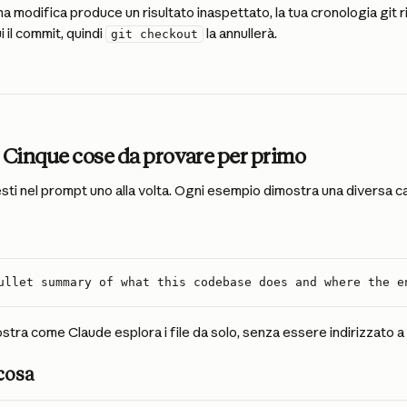
a modifica produce un risultato inaspettato, la tua cronologia git ri
il commit, quindi 
 la annullerà.
git checkout
 Cinque cose da provare per primo
esti nel prompt uno alla volta. Ogni esempio dimostra una diversa ca
ullet summary of what this codebase does and where the e
stra come Claude esplora i file da solo, senza essere indirizzato a 
cosa