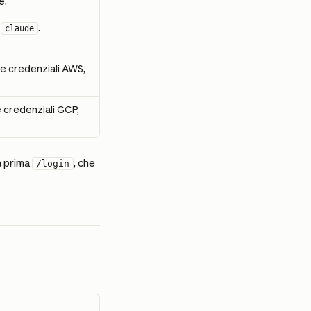
e.
 
.
claude
ue credenziali AWS, 
e credenziali GCP, 
a prima 
, che 
/login