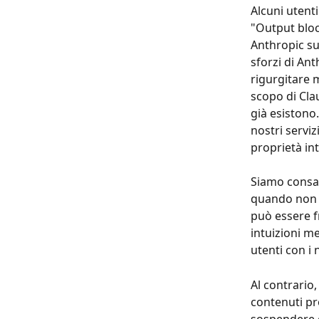
Alcuni utenti
"Output block
Anthropic su
sforzi di An
rigurgitare 
scopo di Cla
già esistono.
nostri serviz
proprietà inte
Siamo consap
quando non i
può essere f
intuizioni me
utenti con i n
Al contrario
contenuti pro
sospendere o