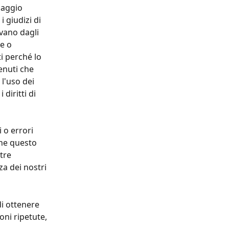
saggio 
 giudizi di 
vano dagli 
e o 
i perché lo 
enuti che 
l'uso dei 
diritti di 
 o errori 
he questo 
tre 
a dei nostri 
i ottenere 
oni ripetute, 