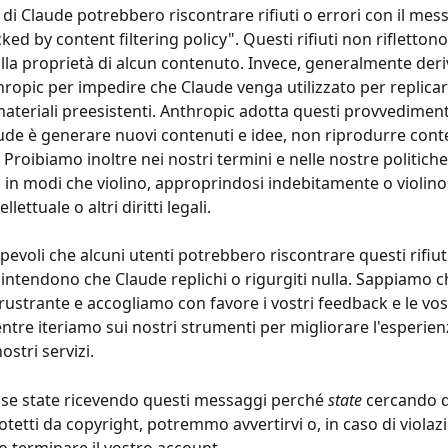
 di Claude potrebbero riscontrare rifiuti o errori con il mes
ed by content filtering policy". Questi rifiuti non riflettono i
lla proprietà di alcun contenuto. Invece, generalmente deri
thropic per impedire che Claude venga utilizzato per replicar
materiali preesistenti. Anthropic adotta questi provvediment
ude è generare nuovi contenuti e idee, non riprodurre cont
 Proibiamo inoltre nei nostri termini e nelle nostre politiche 
i in modi che violino, approprindosi indebitamente o violino i 
llettuale o altri diritti legali.
evoli che alcuni utenti potrebbero riscontrare questi rifiuti
ntendono che Claude replichi o rigurgiti nulla. Sappiamo c
rustrante e accogliamo con favore i vostri feedback e le vos
ntre iteriamo sui nostri strumenti per migliorare l'esperienz
ostri servizi.
, se state ricevendo questi messaggi perché 
state
 cercando d
tetti da copyright, potremmo avvertirvi o, in caso di violazi
 terminare il vostro account.