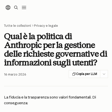
Vai al contenuto principale
Tutte le collezioni
Privacy e legale
Qual è la politica di
Anthropic per la gestione
delle richieste governative di
informazioni sugli utenti?
Copia per LLM
16 marzo 2026
La fiducia e la trasparenza sono valori fondamentali. Di 
conseguenza: