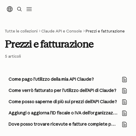
Vai al contenuto principale
Tutte le collezioni
Claude API e Console
Prezzi e fatturazione
Prezzi e fatturazione
5 articoli
Come pago l'utilizzo della mia API Claude?
Come verrò fatturato per l'utilizzo dell'API di Claude?
Come posso saperne di più sui prezzi dell'API Claude?
Aggiungi o aggiorna l'ID fiscale o IVA dell'organizzazione Claude Console
Dove posso trovare ricevute e fatture complete per i miei pagamenti di Claude API e Console?