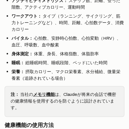
アクティビティメトリクス：
 ステップ数、距離、登った
階数、アクティブカロリー、運動時間
ワークアウト：
 タイプ（ランニング、サイクリング、筋
力トレーニングなど）、時間、距離、心拍数データ、消費
カロリー
バイタル：
 心拍数、安静時心拍数、心拍変動（HRV）、
血圧、呼吸数、血中酸素
身体測定：
 体重、身長、体格指数、体脂肪率
睡眠：
 総睡眠時間、睡眠段階、ベッドにいた時間
栄養：
 摂取カロリー、マクロ栄養素、水分補給、微量栄
養素（追跡されている場合）
注：
 当社の
メモリ機能
は、Claudeが将来の会話で機密
の健康情報を使用するのを防ぐように設計されていま
す。
健康機能の使用方法