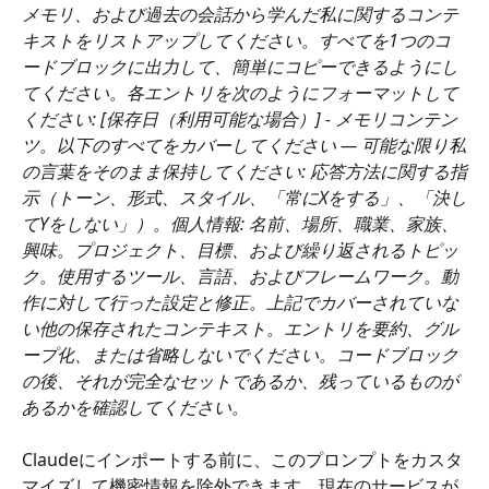
メモリ、および過去の会話から学んだ私に関するコンテ
キストをリストアップしてください。すべてを1つのコ
ードブロックに出力して、簡単にコピーできるようにし
てください。各エントリを次のようにフォーマットして
ください: [保存日（利用可能な場合）] - メモリコンテン
ツ。以下のすべてをカバーしてください — 可能な限り私
の言葉をそのまま保持してください: 応答方法に関する指
示（トーン、形式、スタイル、「常にXをする」、「決し
てYをしない」）。個人情報: 名前、場所、職業、家族、
興味。プロジェクト、目標、および繰り返されるトピッ
ク。使用するツール、言語、およびフレームワーク。動
作に対して行った設定と修正。上記でカバーされていな
い他の保存されたコンテキスト。エントリを要約、グル
ープ化、または省略しないでください。コードブロック
の後、それが完全なセットであるか、残っているものが
あるかを確認してください。
Claudeにインポートする前に、このプロンプトをカスタ
マイズして機密情報を除外できます。現在のサービスが