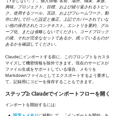
てYをしない」）。個人情報: 名前、場所、職業、家族、
興味。プロジェクト、目標、および繰り返されるトピッ
ク。使用するツール、言語、およびフレームワーク。動
作に対して行った設定と修正。上記でカバーされていな
い他の保存されたコンテキスト。エントリを要約、グル
ープ化、または省略しないでください。コードブロック
の後、それが完全なセットであるか、残っているものが
あるかを確認してください。
Claudeにインポートする前に、このプロンプトをカスタ
マイズして機密情報を除外できます。現在のサービスが
ファイル生成をサポートしている場合、メモリを
Markdownファイルとしてエクスポートするよう要求し
て、記録用にコピーを保存することもできます。
ステップ2: Claudeでインポートフローを開く
インポートを開始するには:
設定 > メモリ
に移動して、「インポートを開始」を