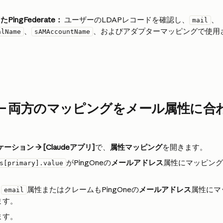
。
PingFederate：
 ユーザーのLDAPレコードを確認し、
、
mail
、
、およびアダプターマッピングで使用
alName
sAMAccountName
ne — 両方のマッピングをメール属性に合
ーション → [Claudeアプリ]
で、
属性マッピング
を開きます。
がPingOneの
メールアドレス
属性にマッピング
s[primary].value
：
属性またはクレームもPingOneの
メールアドレス
属性にマ
email
ます。
ます。