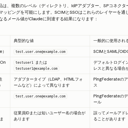
tityの製品は、複数のレベル（ディレクトリ、IdPアダプター、SPコネ
マッピングを可能にします。SCIMとSSOはこれらのレイヤーを通
るメール値がClaudeに到達する結果になります：
典型的な値
一般的に使用され
ne）
SCIMとSAML/O
test.user.one@example.com
gOn
または
デフォルトログイ
testuser1
レスと異なる場合
testuser1@example.com
性
アダプタータイプ（LDAP、HTMLフォ
PingFederat
e）
ームなど）によって異なります
ス
PingFederat
test.user.one@example.com
ール
従業員IDまたは短いユーザー名の場合が
誤ってメールアド
ま
あります
ることがあります