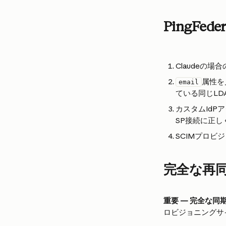
PingFe
Claudeの場
属性を
email
ている同じL
カスタムId
SP接続に正
SCIMプロ
完全な再
重要 — 完全な同
ロビジョニングサ