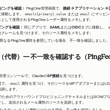
ッピングを確認：
 PingOne管理画面で、
接続 → アプリケーション → [C
に移動します。
または
にマッピン
emails[primary].value
email
として使用されるPingOneユーザー属性をメモします。
ピングを確認：
 同じアプリで、
SAML
または
OIDC
タブに移動し、
はクレームを見つけます。そのソース属性をメモします。
Oが異なるPingOne属性を参照している場合、不一致を確認しました。
代替）— 不一致を確認する（PingFede
ate管理コンソールで、Claudeの
SP接続
を見つけます。
足
で、
属性を見つけ、そのソースをIdPアダプターまたはLD
email
追跡します。
deのためのアウトバウンドプロビジョニングチャネルまたはSCIM
クし、送信されるメール属性のソースを追跡します。
異なるディレクトリ属性につながる場合、不一致を確認しました。