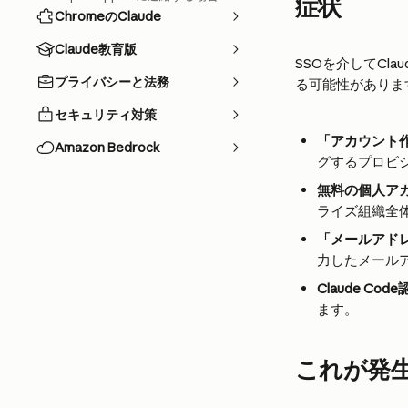
症状
ChromeのClaude
Claude教育版
SSOを介してCla
プライバシーと法務
る可能性がありま
セキュリティ対策
「アカウント
Amazon Bedrock
グするプロビ
無料の個人ア
ライズ組織全
「メールアド
力したメール
Claude Co
ます。
これが発