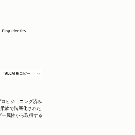
Ping Identity
LLM 用コピー
をプロビジョニング済み
te）は柔軟で階層化された
ーザー属性から取得する