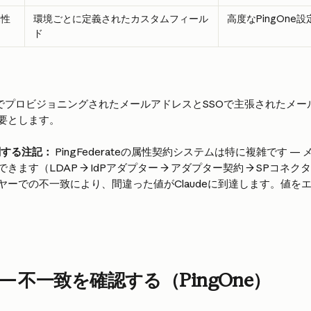
属性
環境ごとに定義されたカスタムフィール
高度なPingOne設
ド
CIMでプロビジョニングされたメールアドレスとSSOで主張されたメ
要とします。
eに関する注記：
 PingFederateの属性契約システムは特に複雑です 
ます（LDAP → IdPアダプター → アダプター契約 → SPコネクタ
ヤーでの不一致により、間違った値がClaudeに到達します。値を
— 不一致を確認する（PingOne）