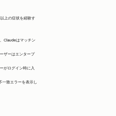
の1つ以上の症状を経験す
、Claudeはマッチン
ユーザーはエンタープ
ザーがログイン時に入
スの不一致エラーを表示し