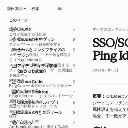
メインコンテンツにスキップ
検索
日本語
⌘
K
このページ
症状
Claude
すべてのコレクショ
これが発生する仕組み
SSO/S
診断手順
Claudeの有料プラン
ステップ1 — 不一致を確認する
（PingOne）
チームとエンタプライズの
Ping I
ステップ1（代替）— 不一致を確認す
プラン
る（PingFederate）
ステップ2 — 問題の範囲を特定する
アイデンティティ管理
ステップ3 — 特定のユーザーの属性値
2026年3月13日
(SSO, JIT, SCIM)
を確認する
解決方法
Claude Code
PingOne — 両方のマッピングをメー
ル属性に合わせる
Claude Desktop
PingFederate — すべてのレイヤーで
概要：
 Clau
属性契約を合わせる
Claudeモバイルアプリ
シートにマッチングしま
完全な再同期をトリガーする
属性設定を備えてい
修正後のクリーンアップ
Claude APIとコンソール
場合、不一致がア
検証
一般的な落とし穴
コネクタ
Anthropic Supportに連絡する場合