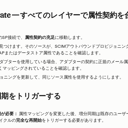
derate — すべてのレイヤーで属性契約
合のSP接続で、
属性契約の充足
に移動します。
見つけます。そのソースが、SCIMアウトバウンドプロビジョニン
DAPまたはデータストア属性であることを確認します。
Pアダプターを使用している場合、アダプターの契約に正規のメール
しくマッピングされていることを確認します。
ビジョニングを更新して、同じソース属性を使用するようにします。
同期をトリガーする
期が必要：
 属性マッピングを変更した後、増分同期は既存のユーザ
イクルの
完全な再開始
をトリガーする必要があります。