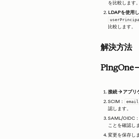
を比較します
LDAPを使用した
userPrincip
比較します。
解決方法
PingO
接続 → アプリケ
SCIM：
email
認します。
SAML/OIDC
ことを確認し
変更を保存し