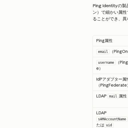
Ping Iden
ン）で細かい属性
ることができ、異な
Ping属性
（PingO
email
（Pin
username
e）
IdPアダプター属
（PingFederat
LDAP 
属性
mail
LDAP 
sAMAccountName
たは
uid