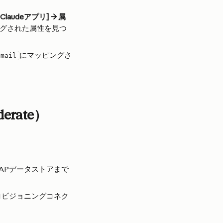
laudeアプリ] → 属
グされた属性を見つ
にマッピングさ
email
rate）
APデータストアまで
プロビジョニングコネク