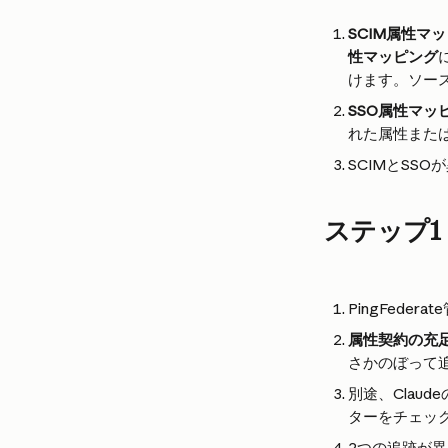
SCIM属性マ
性マッピング
けます。ソース
SSO属性マッ
れた属性また
SCIMとSS
ステップ1（
PingFeder
属性契約の充
さかのぼって
別途、Clau
ターをチェッ
2つの追跡が