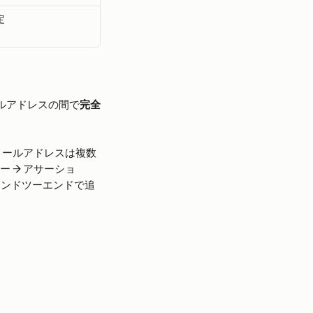
定
ールアドレスの間で
完全
— メールアドレスは複数
ー → アサーショ
エンドツーエンドで追