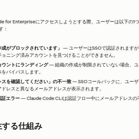
ude for Enterpriseにアクセスしようとする際、ユーザーは以下
す：
作成がブロックされています」
 — ユーザーはSSOで認証されますが
ジョニング済みアカウントを見つけることができません。
カウントにランディング
 — 組織の作成が制限されていない場合、
体をバイパスします。
レスを確認してください」の不一致
 — SSOコールバックに、ユー
アドレスと異なるメールアドレスが表示されます。
de認証エラー
 — Claude Code CLIは認証フロー中にメールアドレ
生する仕組み