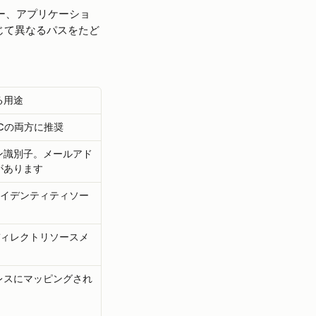
クター、アプリケーショ
じて異なるパスをたど
る用途
IDCの両方に推奨
ン識別子。メールアド
があります
eのアイデンティティソー
eのディレクトリソースメ
レスにマッピングされ