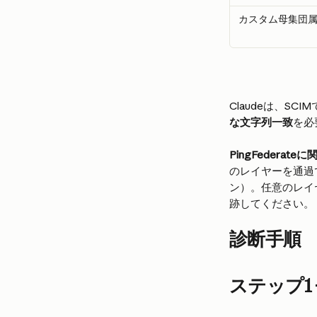
カスタム母集団
Claudeは、S
な文字列一致
を必
PingFederat
のレイヤーを通過でき
ン）。任意のレイ
跡してください。
診断手順
ステップ1 