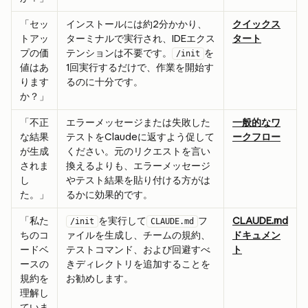
「セッ
インストールには約2分かかり、
クイックス
トアッ
ターミナルで実行され、IDEエクス
タート
プの価
テンションは不要です。
を
/init
値はあ
1回実行するだけで、作業を開始す
ります
るのに十分です。
か？」
「不正
エラーメッセージまたは失敗した
一般的なワ
な結果
テストをClaudeに返すよう促して
ークフロー
が生成
ください。元のリクエストを言い
されま
換えるよりも、エラーメッセージ
し
やテスト結果を貼り付ける方がは
た。」
るかに効果的です。
「私た
を実行して
フ
CLAUDE.md
/init
CLAUDE.md
ちのコ
ァイルを生成し、チームの規約、
ドキュメン
ードベ
テストコマンド、および回避すべ
ト
ースの
きディレクトリを追加することを
規約を
お勧めします。
理解し
ていま