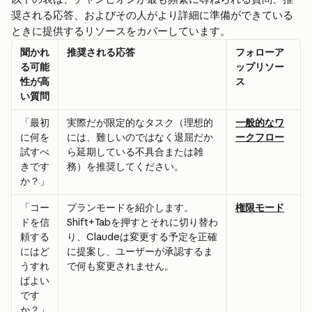
奨される応答、およびその人がより詳細に準備ができている
ときに提供するリソースをカバーしています。
聞かれ
推奨される応答
フォローア
る可能
ップリソー
性が高
ス
い質問
「最初
実際だが限定的なタスク（理想的
一般的なワ
に何を
には、難しいのではなく退屈だか
ークフロー
試すべ
ら延期している不具合または雑
きです
務）を推奨してください。
か？」
「コー
プランモードを紹介します。
権限モード
ドを信
Shift+Tabを押すとそれに切り替わ
頼する
り、Claudeは変更する予定を正確
にはど
に提案し、ユーザーが承認するま
うすれ
で何も変更されません。
ばよい
です
か？」