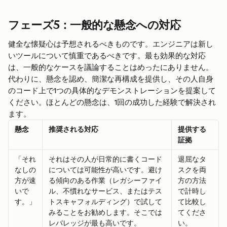
フェーズ5：一般的な懸念への対応
健全な懐疑心は予想されるべきものです。エンジニアは新し
いツールについて慎重であるべきです。最も効果的な対応
は、一般的なケースを議論することはめったにありません。
代わりに、懸念を認め、簡潔な再構成を提供し、その人自身
のコード上で1つの具体的なデモンストレーションを提案して
ください。ほとんどの懸念は、1回の成功した経験で解決され
ます。
懸念
推奨される対応
提供する
証拠
「それ
それはその人が日常的に書くコード
退屈なタ
なしの
については可能性が高いです。避け
スクを両
方が速
る傾向のある作業（レガシーファイ
方の方法
いで
ル、不慣れなサービス、またはテス
で計時し
す。」
トスキャフォルディング）で試して
て比較し
みることをお勧めします。そこでは
てくださ
レバレッジが最も高いです。
い。