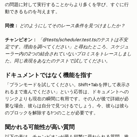
の問題に対して実行することからより多くを学び、すぐに行
動できるものを与えます。
同僚：
どのようにしてそのレース条件を見つけましたか？
チャンピオン：
「@tests/scheduler.test.tsのテストは不安
定です。理由を調べてください」と尋ねたところ、スケジュ
ーラー内の2つの結合されていないプロミスをトレースしまし
た。同じ表現をあなたのテストで試してください。
ドキュメントではなく機能を指す
「プランモードを試してください。Shift+Tabを押して表示さ
れるまで進んでください」という応答は、ドキュメントへの
リンクよりも現在の瞬間に有用です。その人が後で詳細が必
要な場合、彼らは自分で見つけるでしょう。今、彼らは彼ら
のブロックを解除する1つのことが必要です。
聞かれる可能性が高い質問
以下の表は、チャンピオンが最も頻繁に尋ねられる質問、推