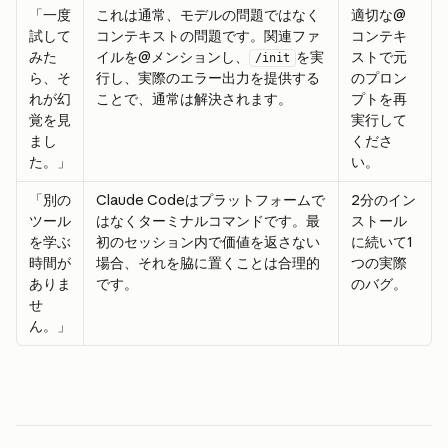
「一度
これは通常、モデルの問題ではなく
適切な@
試して
コンテキストの問題です。関連ファ
コンテキ
みた
イルを@メンションし、
を実
ストで元
/init
ら、そ
行し、実際のエラー出力を提供する
のプロン
れが幻
ことで、通常は解決されます。
プトを再
覚を見
実行して
まし
くださ
た。」
い。
「別の
Claude Codeはプラットフォームで
2分のイン
ツール
はなくターミナルコマンドです。最
ストール
を学ぶ
初のセッション内で価値を返さない
に続いて1
時間が
場合、それを脇に置くことは合理的
つの実際
ありま
です。
のバグ。
せ
ん。」