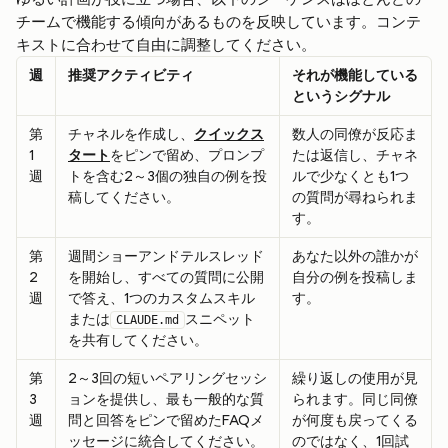
チームで機能する傾向があるものを反映しています。コンテ
キストに合わせて自由に調整してください。
週
推奨アクティビティ
それが機能している
というシグナル
第
チャネルを作成し、
クイックス
数人の同僚が反応ま
1
タート
をピンで留め、プロンプ
たは返信し、チャネ
週
トを含む2～3個の独自の例を投
ルで少なくとも1つ
稿してください。
の質問が尋ねられま
す。
第
週間ショーアンドテルスレッド
あなた以外の誰かが
2
を開始し、すべての質問に公開
自分の例を投稿しま
週
で答え、1つのカスタムスキル
す。
または
スニペット
CLAUDE.md
を共有してください。
第
2～3回の短いペアリングセッシ
繰り返しの使用が見
3
ョンを提供し、最も一般的な質
られます。同じ同僚
週
問と回答をピンで留めたFAQメ
が何度も戻ってくる
ッセージに統合してください。
のではなく、1回試