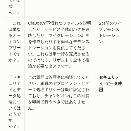
せ
ん。」
「これ
Claudeが不慣れなファイルを説明
2分間のライ
は単な
したり、サービス全体のバグを追
ブデモンス
るオー
跡したり、マイグレーション計画
トレーショ
トコン
を作成したりする簡単なデモンス
ン
プリー
トレーションを提供してくださ
トです
い。これらは単一行を完成させる
か？」
のではなく、リポジトリ全体で推
論が必要なタスクです。
「セキ
この質問は管理者に相談してくだ
セキュリテ
ュリテ
さい。組織のデプロイメントとデ
ィ
 · 
データ使
ィとデ
ータ処理ポリシーは既に設定され
用
ータ処
ており、チャンピオンはこの回答
理につ
を即興で行うべきではありませ
いては
ん。
どうで
す
か？」