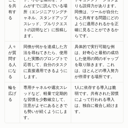
を共
ムがすでに読んでいる場
りも説得力があります。
有す
所（エンジニアリングチ
同僚は、ツールが自分た
る
ャネル、スタンドアップ
ちと共有する問題にどの
スレッド、プルリクエス
ように適用されるかを正
トの説明など）に投稿し
確に見ることができるか
ます。
らです。
人々
同僚が何かを達成した方
具体的で実行可能な例
が質
法を尋ねてきたら、使用
は、好奇心と最初の成功
問す
した実際のプロンプトで
した使用の間のギャップ
る人
応答して、自分のタスク
を取り除きます。これ
にな
に直接適用できるように
は、ほとんどの導入努力
る
します。
が停滞する場所です。
輪を
専用チャネルや週次スレ
1人に依存する導入は脆
広げ
ッドなど、軽量で定期的
弱です。共有された習慣
る
な習慣を少数確立して、
によって行われる導入
注意がよそにあるときで
は、独自に複合し続けま
も勢いが続くようにしま
す。
す。