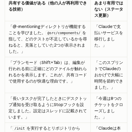
共有する価値がある（他の人が再利用でき
あまり有用では
る技術）
ない（ステータ
ス更新）
「@-mentioningディレクトリが機能する
「Claudeで支
ことを学びました。
を
払いサービスを
@src/components/
指して、どのテストが不足しているかを尋
移行しまし
ねると、見落としていた2つが表示されま
た。」
した。」
「プランモード（Shift+Tab）は、編集が
「このスプリン
行われる前に正確にどのファイルが触れら
トでClaudeの
れるかを表示します。これが、共有コード
おかげで大幅に
で使用するのが快適な理由です。」
時間を節約でき
ました。」
「長いタスクが完了したときにデスクトッ
「今週は8つの
プ通知を受け取るようにStopフックを設
チケットをクロ
定しました。設定はスレッドに記載されて
ーズしまし
います。」
た。」
「
を実行するとリポジトリから
「Claudeは本
/init