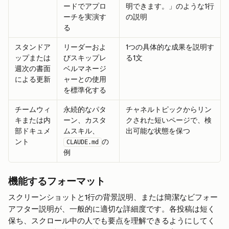
ードでアプロ
明できます。」のような1行
ーチを実演す
の説明
る
スタンドア
リーダーおよ
1つの具体的な成果を説明す
ップまたは
びスキップレ
る1文
週次の書面
ベルマネージ
による更新
ャーとの使用
を標準化する
チームウィ
永続的なパタ
チャネルトピックからリン
キまたは内
ーン、カスタ
クされた短いページで、検
部ドキュメ
ムスキル、
出可能な状態を保つ
ント
の
CLAUDE.md
例
機能するフォーマット
スクリーンショットと1行の背景説明、または簡潔なビフォー
アフター説明が、一般的に適切な詳細度です。各投稿は短く
保ち、スクロール中の人でも要点を理解できるようにしてく