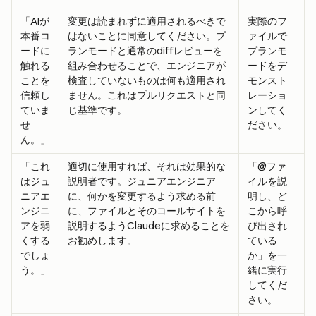
「AIが
変更は読まれずに適用されるべきで
実際のフ
本番コ
はないことに同意してください。プ
ァイルで
ードに
ランモードと通常のdiffレビューを
プランモ
触れる
組み合わせることで、エンジニアが
ードをデ
ことを
検査していないものは何も適用され
モンスト
信頼し
ません。これはプルリクエストと同
レーショ
ていま
じ基準です。
ンしてく
せ
ださい。
ん。」
「これ
適切に使用すれば、それは効果的な
「@ファ
はジュ
説明者です。ジュニアエンジニア
イルを説
ニアエ
に、何かを変更するよう求める前
明し、ど
ンジニ
に、ファイルとそのコールサイトを
こから呼
アを弱
説明するようClaudeに求めることを
び出され
くする
お勧めします。
ている
でしょ
か」を一
う。」
緒に実行
してくだ
さい。