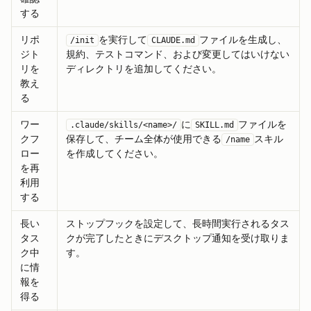
する
リポ
を実行して
ファイルを生成し、
/init
CLAUDE.md
ジト
規約、テストコマンド、および変更してはいけない
リを
ディレクトリを追加してください。
教え
る
ワー
に
ファイルを
.claude/skills/<name>/
SKILL.md
クフ
保存して、チーム全体が使用できる
スキル
/name
ロー
を作成してください。
を再
利用
する
長い
ストップフックを設定して、長時間実行されるタス
タス
クが完了したときにデスクトップ通知を受け取りま
ク中
す。
に情
報を
得る