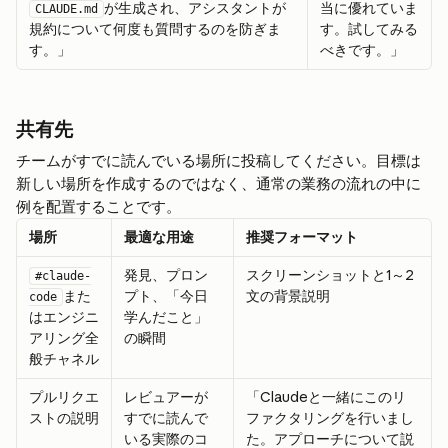
が生成され、アシスタントが
当に優れていま
CLAUDE.md
規約について何度も質問するのを防ぎま
す。試してみる
す。」
べきです。」
共有先
チームがすでに読んでいる場所に投稿してください。目標は
新しい場所を作成するのではなく、通常の業務の流れの中に
例を配置することです。
場所
最適な用途
推奨フォーマット
発見、プロン
スクリーンショットと1～2
#claude-
また
プト、「今日
文の背景説明
code
はエンジニ
学んだこと」
アリング全
の瞬間
般チャネル
プルリクエ
レビュアーが
「Claudeと一緒にこのリ
ストの説明
すでに読んで
ファクタリングを行いまし
いる実際のコ
た。アプローチについて説