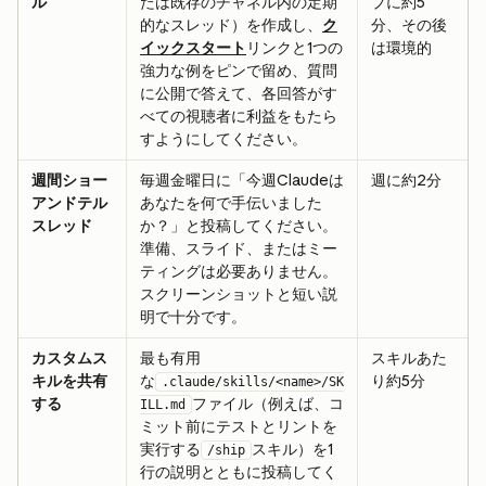
ル
たは既存のチャネル内の定期
プに約5
的なスレッド）を作成し、
ク
分、その後
イックスタート
リンクと1つの
は環境的
強力な例をピンで留め、質問
に公開で答えて、各回答がす
べての視聴者に利益をもたら
すようにしてください。
週間ショー
毎週金曜日に「今週Claudeは
週に約2分
アンドテル
あなたを何で手伝いました
スレッド
か？」と投稿してください。
準備、スライド、またはミー
ティングは必要ありません。
スクリーンショットと短い説
明で十分です。
カスタムス
最も有用
スキルあた
キルを共有
な
り約5分
.claude/skills/<name>/SK
する
ファイル（例えば、コ
ILL.md
ミット前にテストとリントを
実行する
スキル）を1
/ship
行の説明とともに投稿してく