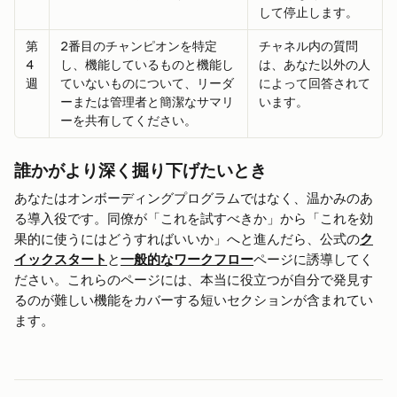
して停止します。
第
2番目のチャンピオンを特定
チャネル内の質問
4
し、機能しているものと機能し
は、あなた以外の人
週
ていないものについて、リーダ
によって回答されて
ーまたは管理者と簡潔なサマリ
います。
ーを共有してください。
誰かがより深く掘り下げたいとき
あなたはオンボーディングプログラムではなく、温かみのあ
る導入役です。同僚が「これを試すべきか」から「これを効
果的に使うにはどうすればいいか」へと進んだら、公式の
ク
イックスタート
と
一般的なワークフロー
ページに誘導してく
ださい。これらのページには、本当に役立つが自分で発見す
るのが難しい機能をカバーする短いセクションが含まれてい
ます。