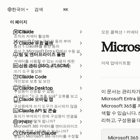
메인 콘텐츠로 건너뛰기
검색
한국어
⌘
K
이 페이지
설정 개요
Claude
모든 콜렉션
커넥터
조직의 커넥터 활성화
Microsoft Entra 관리자 동의 부여
Micro
Claude 유료 플랜
옵션 1: Claude를 통한 동의
옵션 2: Microsoft Entra ID에서 수동 설
팀 및 엔터프라이즈 플랜
정
커넥터를 사용할 수 있는 사용자 제한
어제 업데이트함
신원 관리 (SSO, JIT, SCIM)
커넥터가 사용할 수 있는 권한 제한
쓰기 도구 활성화
권한 참조
Claude Code
개인정보 보호 및 보안
문제 해결
Claude Desktop
이 문서는 관리자가 
구성원이 인증할 수 없음
구성원이 "도구 호출 실패" 오류를 보고
Microsoft E
Claude 모바일 앱
있음
Microsoft 365를
구성원에게 쓰기 도구가 표시되지 않음
Claude API 및 콘솔
자주 묻는 질문
색할 수 있습니다. 
동의가 부여되기 전에 구성원이 연결을
리하고, 구성원을 
시도하면 어떻게 됩니까?
커넥터
Microsoft 365 커넥터를 엔터프라이즈
검색과 함께 사용할 수 있습니까?
Chrome의 Claude
통합이 Microsoft 365 데이터를 수정할
Microsoft 36