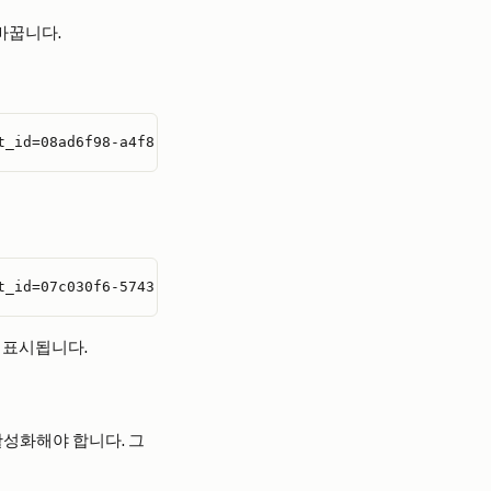
 바꿉니다.
t_id=08ad6f98-a4f8-4635-bb8d-f1a3044760f0
t_id=07c030f6-5743-41b7-ba00-0a6e85f37c17
 표시됩니다.
성화해야 합니다. 그