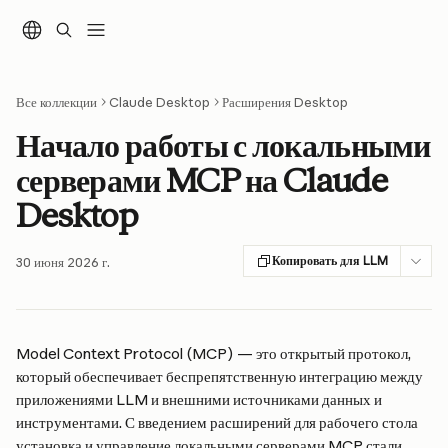
К основному содержимому
Все коллекции
Claude Desktop
Расширения Desktop
Начало работы с локальными
серверами MCP на Claude
Desktop
Копировать для LLM
30 июня 2026 г.
Model Context Protocol (MCP) — это открытый протокол, 
который обеспечивает беспрепятственную интеграцию между 
приложениями LLM и внешними источниками данных и 
инструментами. С введением расширений для рабочего стола 
установка и управление локальными серверами MCP стали 