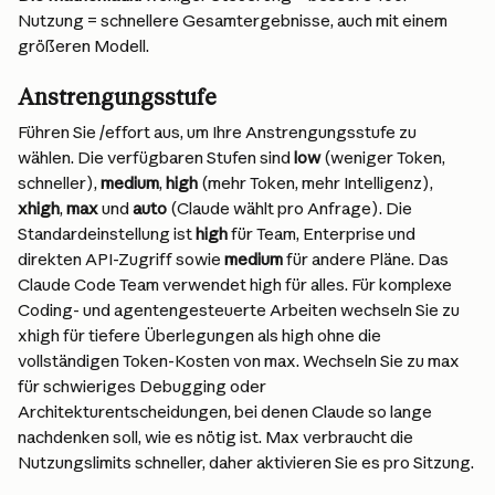
Nutzung = schnellere Gesamtergebnisse, auch mit einem 
größeren Modell.
Anstrengungsstufe
Führen Sie /effort aus, um Ihre Anstrengungsstufe zu 
wählen. Die verfügbaren Stufen sind 
low
 (weniger Token, 
schneller), 
medium
, 
high
 (mehr Token, mehr Intelligenz), 
xhigh
, 
max
 und 
auto
 (Claude wählt pro Anfrage). Die 
Standardeinstellung ist 
high
 für Team, Enterprise und 
direkten API-Zugriff sowie 
medium
 für andere Pläne. Das 
Claude Code Team verwendet high für alles. Für komplexe 
Coding- und agentengesteuerte Arbeiten wechseln Sie zu 
xhigh für tiefere Überlegungen als high ohne die 
vollständigen Token-Kosten von max. Wechseln Sie zu max 
für schwieriges Debugging oder 
Architekturentscheidungen, bei denen Claude so lange 
nachdenken soll, wie es nötig ist. Max verbraucht die 
Nutzungslimits schneller, daher aktivieren Sie es pro Sitzung.