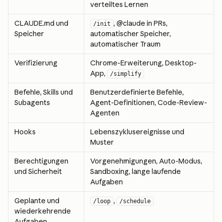
verteiltes Lernen
CLAUDE.md und 
, @claude in PRs, 
/init
Speicher
automatischer Speicher, 
automatischer Traum
Verifizierung
Chrome-Erweiterung, Desktop-
App, 
/simplify
Befehle, Skills und 
Benutzerdefinierte Befehle, 
Subagents
Agent-Definitionen, Code-Review-
Agenten
Hooks
Lebenszyklusereignisse und 
Muster
Berechtigungen 
Vorgenehmigungen, Auto-Modus, 
und Sicherheit
Sandboxing, lange laufende 
Aufgaben
Geplante und 
, 
/loop
/schedule
wiederkehrende 
Aufgaben