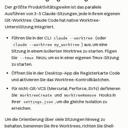
Der größte Produktivitätsgewinn ist das parallele 
Ausführen von 3–5 Claude-Sitzungen, jede in ihrem eigenen 
Git-Worktree. Claude Code hat native Worktree-
Unterstützung integriert.
Führen Sie in der CLI 
 (oder 
claude --worktree
) aus, um eine 
claude --worktree my_worktree
Sitzung in einem isolierten Worktree zu starten. Fügen 
Sie 
 hinzu, um es in einer eigenen Tmux-Sitzung 
--tmux
zu starten.
Öffnen Sie in der Desktop-App die Registerkarte Code 
und aktivieren Sie das Worktree-Kontrollkästchen.
Für nicht-Git-VCS (Mercurial, Perforce, SVN) definieren 
Sie 
 und 
 Hooks in 
WorktreeCreate
WorktreeRemove
Ihrer 
, um die gleiche Isolation zu 
settings.json
erreichen.
Um die Orientierung über viele Sitzungen hinweg zu 
behalten, benennen Sie Ihre Worktrees, richten Sie Shell-