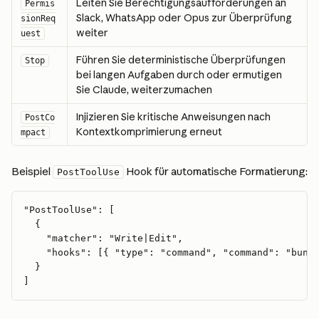
Leiten Sie Berechtigungsaufforderungen an 
Permis
Slack, WhatsApp oder Opus zur Überprüfung 
sionReq
weiter
uest
Führen Sie deterministische Überprüfungen 
Stop
bei langen Aufgaben durch oder ermutigen 
Sie Claude, weiterzumachen
Injizieren Sie kritische Anweisungen nach 
PostCo
Kontextkomprimierung erneut
mpact
Beispiel 
 Hook für automatische Formatierung:
PostToolUse
"PostToolUse": [
  {
    "matcher": "Write|Edit",
    "hooks": [{ "type": "command", "command": "bun 
  }
]