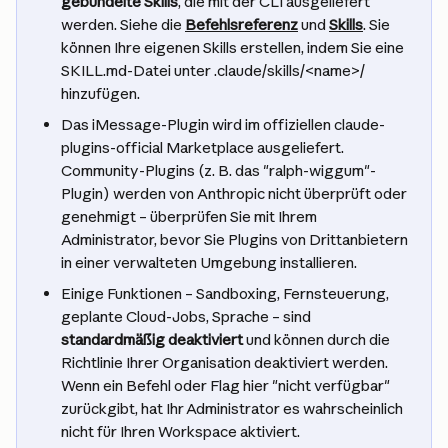
gebündelte Skills
, die mit der CLI ausgeliefert 
werden. Siehe die 
Befehlsreferenz
 und 
Skills
. Sie 
können Ihre eigenen Skills erstellen, indem Sie eine 
SKILL.md-Datei unter .claude/skills/<name>/ 
hinzufügen.
Das iMessage-Plugin wird im offiziellen claude-
plugins-official Marketplace ausgeliefert. 
Community-Plugins (z. B. das "ralph-wiggum"-
Plugin) werden von Anthropic nicht überprüft oder 
genehmigt – überprüfen Sie mit Ihrem 
Administrator, bevor Sie Plugins von Drittanbietern 
in einer verwalteten Umgebung installieren.
Einige Funktionen – Sandboxing, Fernsteuerung, 
geplante Cloud-Jobs, Sprache – sind 
standardmäßig deaktiviert
 und können durch die 
Richtlinie Ihrer Organisation deaktiviert werden. 
Wenn ein Befehl oder Flag hier "nicht verfügbar" 
zurückgibt, hat Ihr Administrator es wahrscheinlich 
nicht für Ihren Workspace aktiviert.