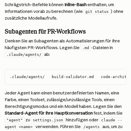
Schrägstrich-Befehle können 
Inline-Bash
 enthalten, um 
Informationen vorab zu berechnen (wie 
) ohne 
git status
zusätzliche Modellaufrufe.
Subagenten für PR-Workflows
Denken Sie an Subagenten als Automatisierungen für Ihre 
häufigsten PR-Workflows. Legen Sie 
-Dateien in 
.md
 ab:
.claude/agents/
.claude/agents/   build-validator.md   code-archite
Jeder Agent kann einen benutzerdefinierten Namen, eine 
Farbe, einen Toolset, zulässige/unzulässige Tools, einen 
Berechtigungsmodus und ein Modell haben. Legen Sie den 
Standard-Agent für Ihre Hauptkonversation
 fest, indem Sie 
 zu 
 hinzufügen oder 
"agent"
settings.json
claude --
 verwenden. Führen Sie 
 aus, um zu 
agent <name>
/agents