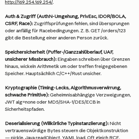
http://169.254.169.254/
.
Auth & Zugriff (AuthN-Umgehung, PrivEsc, IDOR/BOLA, 
CSRF, Race):
 Zugriffsprüfungen fehlen, sind übersprungen 
oder anfällig für Racebedingungen. Z. B. GET /orders/123 
gibt die Bestellung einer anderen Person zurück.
Speichersicherheit (Puffer-/Ganzzahlüberlauf, UAF, 
unsicherer Missbrauch): 
Eingaben schreiben über Grenzen 
hinaus, wickeln Arithmetik um oder treffen freigegebenen 
Speicher. Hauptsächlich C/C++/Rust unsicher.
Kryptographie (Timing-Lecks, Algorithmusverwirrung, 
schwache Primitive): 
Geheimnisabhängige Verzweigungen, 
JWT alg=none oder MD5/SHA-1/DES/ECB in 
Sicherheitspfaden.
Deserialisierung (Willkürliche Typinstanziierung): 
Nicht 
vertrauenswürdige Bytes steuern die Objektkonstruktion 
— pickle, Java readObject, YAML load. Oft gleich RCE.