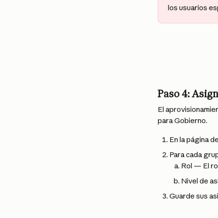
los usuarios es
Paso 4: Asign
El aprovisionamien
para Gobierno.
En la página de
Para cada grup
Rol — El ro
Nivel de as
Guarde sus as