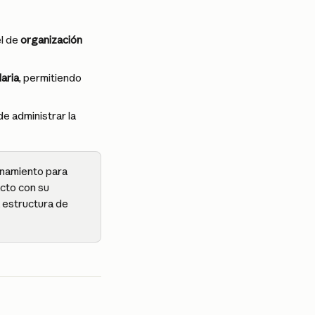
l de 
organización 
aria
, permitiendo 
e administrar la 
onamiento para 
cto con su 
a estructura de 