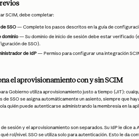
revios
ar SCIM, debe completar:
 de SSO
 — Complete los pasos descritos en la guía de configurac
e dominio
 — Su dominio de inicio de sesión debe estar verificado (
figuración de SSO).
inistrador de IdP
 — Permiso para configurar una integración SCI
na el aprovisionamiento con y sin SCIM
ara Gobierno utiliza aprovisionamiento justo a tiempo (JIT): cualqu
és de SSO se asigna automáticamente un asiento, siempre que haya 
rola quién puede autenticarse administrando la membresía en la ap
o de sesión y el aprovisionamiento son separados. Su IdP le dice a
qué rol/nivel. SSO se utiliza solo para autenticación. Esto le da con