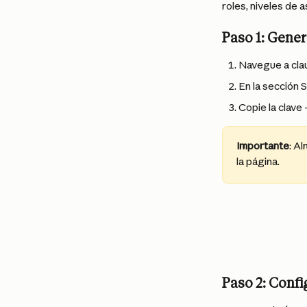
roles, niveles de 
Paso 1: Gener
Navegue a clau
En la sección 
Copie la clave 
Importante
: A
la página.
Paso 2: Conf