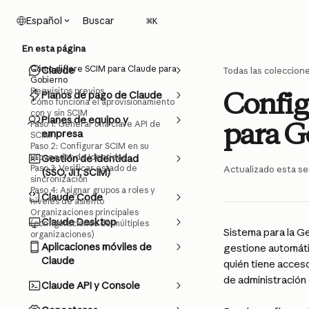
Ir al contenido principal
Buscar
Español
⌘
K
En esta página
Cómo difiere SCIM para Claude para
Claude
Todas las coleccion
Gobierno
Requisitos previos
Config
Planos de pago de Claude
Cómo funciona el aprovisionamiento
con y sin SCIM
Planes de equipo y
para G
Paso 1: Generar una clave API de
empresa
SCIM
Paso 2: Configurar SCIM en su
Proveedor de Identidad
Gestión de identidad
Paso 3: Verificar estado de
Actualizado esta s
(SSO, JIT, SCIM)
sincronización
Paso 4: Asignar grupos a roles y
Claude Code
niveles de asiento
Organizaciones principales
Claude Desktop
(configuraciones de múltiples
Sistema para la G
organizaciones)
Aplicaciones móviles de
gestione automáti
Claude
quién tiene acceso,
de administración
Claude API y Console