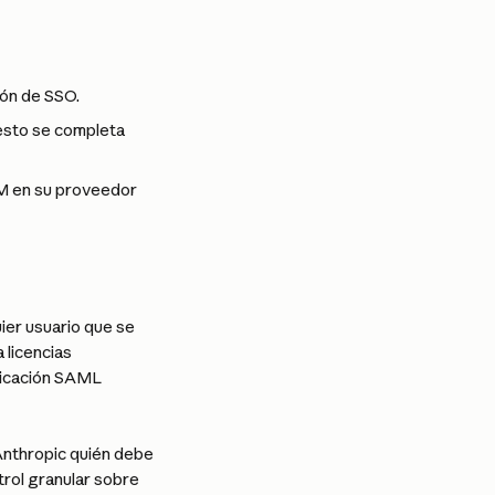
ión de SSO.
esto se completa 
M en su proveedor 
ier usuario que se 
licencias 
licación SAML 
 Anthropic quién debe 
trol granular sobre 