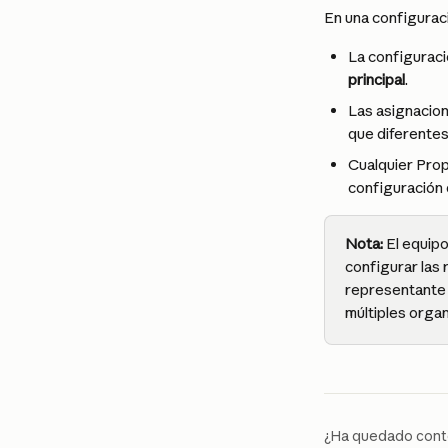
En una configurac
La configuraci
principal
.
Las asignacion
que diferentes
Cualquier Prop
configuración d
Nota:
 El equip
configurar las 
representante 
múltiples orga
¿Ha quedado cont