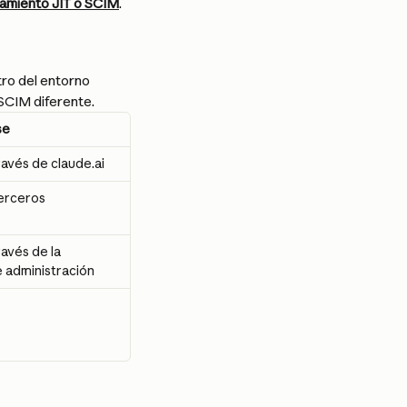
namiento JIT o SCIM
.
ro del entorno 
SCIM diferente.
se
avés de claude.ai
terceros
avés de la 
 administración