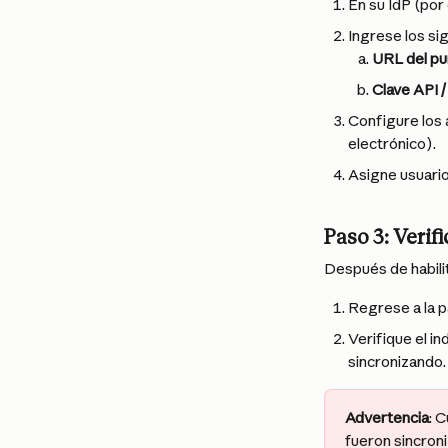
En su IdP (por
Ingrese los si
URL del pu
Clave API /
Configure los 
electrónico).
Asigne usuario
Paso 3: Verif
Después de habilit
Regrese a la p
Verifique el i
sincronizando.
Advertencia
: 
fueron sincron