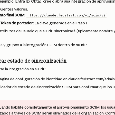
 ejemplo, Entra ID, Okta), cree o abra una integración de aprovisi
guientes valores:
nto final SCIM:
https://claude.fedstart.com/v1/scim/v2
 Token de portador:
 La clave generada en el Paso 1
atributos de usuario que su IdP sincronizará (típicamente nombre 
s y grupos a la integración SCIM dentro de su IdP.
icar estado de sincronización
ar la integración en su IdP:
ágina de configuración de identidad en claude.fedstart.com/admin-
ndicador de estado de sincronización SCIM para confirmar que los u
Cuando habilite completamente el aprovisionamiento SCIM, los usua
izados a través de SCIM serán eliminados de la organización. Conf