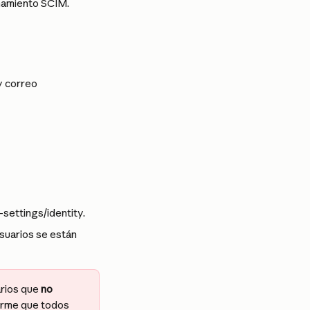
onamiento SCIM.
y correo 
settings/identity.
suarios se están 
rios que 
no
irme que todos 