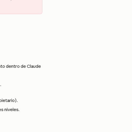
nto dentro de Claude 
.
ietario).
es niveles.