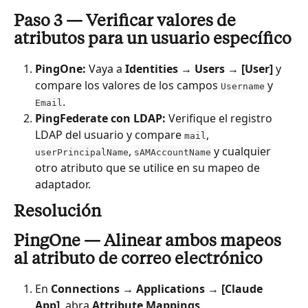
Paso 3 — Verificar valores de 
atributos para un usuario específico
PingOne:
 Vaya a 
Identities → Users → [User]
 y 
compare los valores de los campos 
 y 
Username
.
Email
PingFederate con LDAP:
 Verifique el registro 
LDAP del usuario y compare 
, 
mail
, 
 y cualquier 
userPrincipalName
sAMAccountName
otro atributo que se utilice en su mapeo de 
adaptador.
Resolución
PingOne — Alinear ambos mapeos 
al atributo de correo electrónico
En 
Connections → Applications → [Claude 
App]
, abra 
Attribute Mappings
.