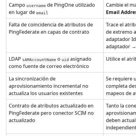
Campo 
 de PingOne utilizado 
Cambie el ma
username
en lugar de 
Email Addre
email
Falta de coincidencia de atributos de 
Trace el atri
PingFederate en capas de contrato
de extremo a
adaptador Id
adaptador → 
LDAP 
 o 
 asignado 
Utilice el at
sAMAccountName
uid
como fuente de correo electrónico
La sincronización de 
Se requiere 
aprovisionamiento incremental no 
completa des
actualiza los usuarios existentes
mapeos de at
Contrato de atributos actualizado en 
Tanto la con
PingFederate pero conector SCIM no 
aprovisionam
actualizado
deben actual
independient