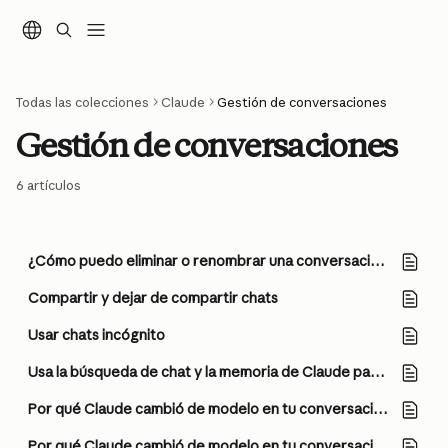
Ir al contenido principal
Todas las colecciones
Claude
Gestión de conversaciones
Gestión de conversaciones
6 artículos
¿Cómo puedo eliminar o renombrar una conversación?
Compartir y dejar de compartir chats
Usar chats incógnito
Usa la búsqueda de chat y la memoria de Claude para construir sobre el contexto anterior
Por qué Claude cambió de modelo en tu conversación con Fable 5
Por qué Claude cambió de modelo en tu conversación con Opus 5