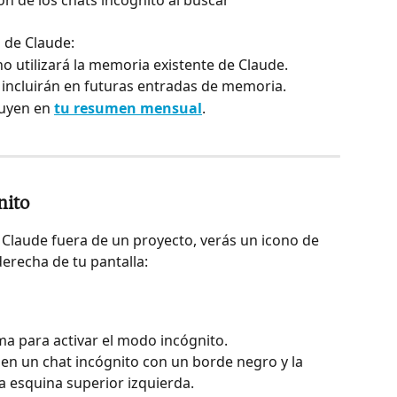
n de los chats incógnito al buscar 
a de Claude:
no utilizará la memoria existente de Claude.
 incluirán en futuras entradas de memoria.
luyen en 
tu resumen mensual
.
nito
Claude fuera de un proyecto, verás un icono de 
erecha de tu pantalla:
sma para activar el modo incógnito.
s en un chat incógnito con un borde negro y la 
la esquina superior izquierda.