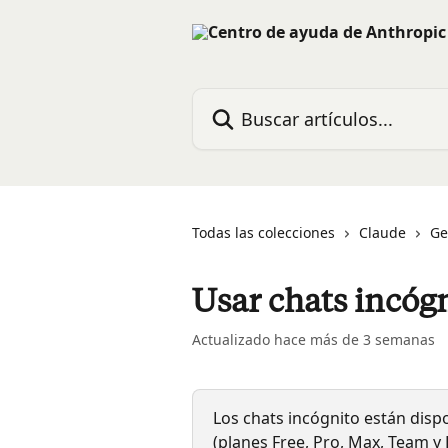
Ir al contenido principal
Buscar artículos...
Todas las colecciones
Claude
Ge
Usar chats incóg
Actualizado hace más de 3 semanas
Los chats incógnito están disp
(planes Free, Pro, Max, Team y 