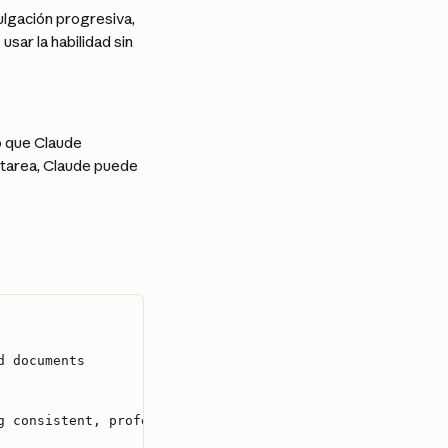
ulgación progresiva, 
ar la habilidad sin 
o que Claude 
tarea, Claude puede 
d documents
g consistent, professional materials. When creating pres