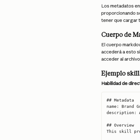
Los metadatos en e
proporcionando sol
tener que cargar 
Cuerpo de M
El cuerpo markdow
accederá a esto s
acceder al archivo 
Ejemplo skil
Habilidad de dire
## Metadata
name: Brand G
description: 
## Overview
This skill pr