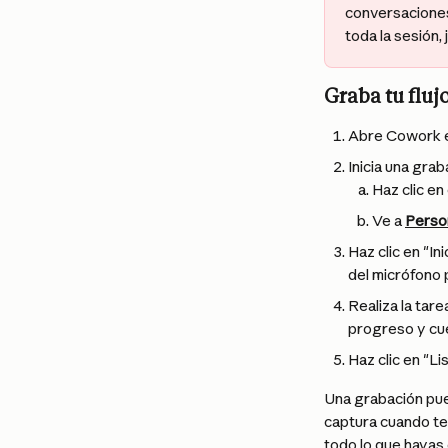
conversaciones
toda la sesión,
Graba tu fluj
Abre Cowork e
Inicia una gra
Haz clic en
Ve a 
Person
Haz clic en "In
del micrófono p
Realiza la tar
progreso y cue
Haz clic en "Li
Una grabación pue
captura cuando te
todo lo que hayas 