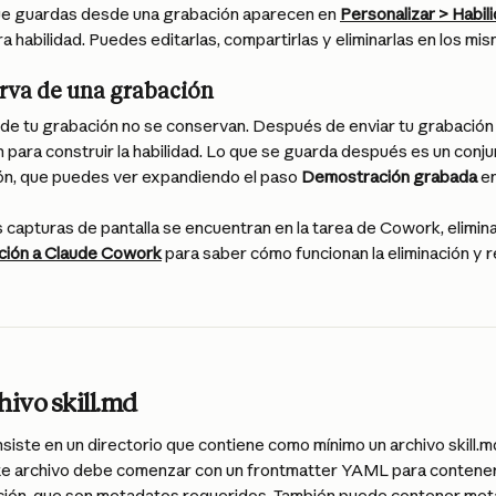
ue guardas desde una grabación aparecen en 
Personalizar > Habil
a habilidad. Puedes editarlas, compartirlas y eliminarlas en los mi
rva de una grabación
o de tu grabación no se conservan. Después de enviar tu grabación
n para construir la habilidad. Lo que se guarda después es un conj
ión, que puedes ver expandiendo el paso 
Demostración grabada
 e
capturas de pantalla se encuentran en la tarea de Cowork, eliminar l
ción a Claude Cowork
 para saber cómo funcionan la eliminación y 
hivo skill.md
siste en un directorio que contiene como mínimo un archivo skill.md
Este archivo debe comenzar con un frontmatter YAML para contene
ión, que son metadatos requeridos. También puede contener meta