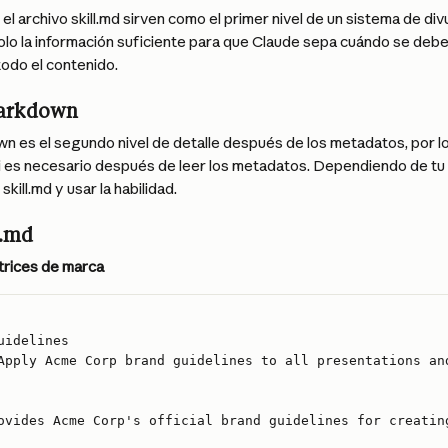
l archivo skill.md sirven como el primer nivel de un sistema de div
o la información suficiente para que Claude sepa cuándo se debe us
todo el contenido.
arkdown
n es el segundo nivel de detalle después de los metadatos, por l
i es necesario después de leer los metadatos. Dependiendo de tu 
skill.md y usar la habilidad.
l.md
ctrices de marca
uidelines
Apply Acme Corp brand guidelines to all presentations an
ovides Acme Corp's official brand guidelines for creatin