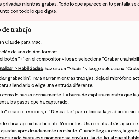
 privadas mientras grabas. Todo lo que aparece en tu pantalla se 
 junto con todo lo que digas.
o de trabajo
n Claude para Mac.
bación de una de dos formas:
 el botón "+" en el compositor y luego selecciona "Grabar una habil
alizar > Habilidades
, haz clic en "Añadir" y luego selecciona "Graba
iciar grabación". Para narrar mientras trabajas, deja el micrófono act
ara silenciarlo o elige una entrada diferente.
ea como lo harías normalmente. La barra de captura muestra que la 
nta los pasos que ha capturado.
sto" cuando termines, o "Descartar" para eliminar la grabación sin 
de durar aproximadamente 10 minutos. Una cuenta atrás aparece e
 quedan aproximadamente un minuto. Cuando llega a cero, la graba
capturado hasta ese momento se envía a Claude, igual que si hubie