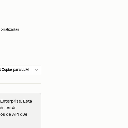
sonalizadas
Copiar para LLM
Enterprise. Esta 
ién están 
ios de API que 