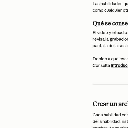
Las habilidades q
como cualquier otr
Qué se conse
El video y el audi
revisa la grabació
pantalla de la ses
Debido a que esas 
Consulta 
Introduc
Crear un arc
Cada habilidad con
de la habilidad. 
nombre y descripc