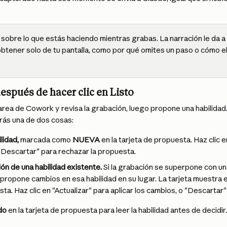
 sobre lo que estás haciendo mientras grabas. La narración le da 
btener solo de tu pantalla, como por qué omites un paso o cómo el
spués de hacer clic en Listo
tarea de Cowork y revisa la grabación, luego propone una habilida
rás una de dos cosas:
lidad,
 marcada como 
NUEVA
 en la tarjeta de propuesta. Haz clic 
"Descartar" para rechazar la propuesta.
ión de una habilidad existente.
 Si la grabación se superpone con un
 propone cambios en esa habilidad en su lugar. La tarjeta muestra e
ta. Haz clic en "Actualizar" para aplicar los cambios, o "Descartar
do
 en la tarjeta de propuesta para leer la habilidad antes de decidir.