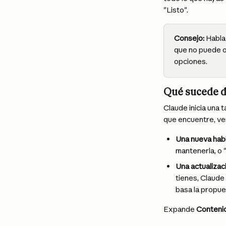
"Listo".
Consejo:
 Habla
que no puede o
opciones.
Qué sucede de
Claude inicia una 
que encuentre, ve
Una nueva habi
mantenerla, o 
Una actualizac
tienes, Claude
basa la propues
Expande 
Conteni