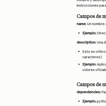
instrucciones para
Campos de m
name:
 Un nombre 
Ejemplo:
 Direc
description:
 Una d
Esto es crític
caracteres).
Ejemplo:
 Aplic
colores oficial
Campos de m
dependencies:
 Pa
Ejemplo:
 pyth