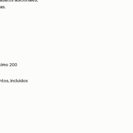
as.
ximo 200 
os, incluidos 