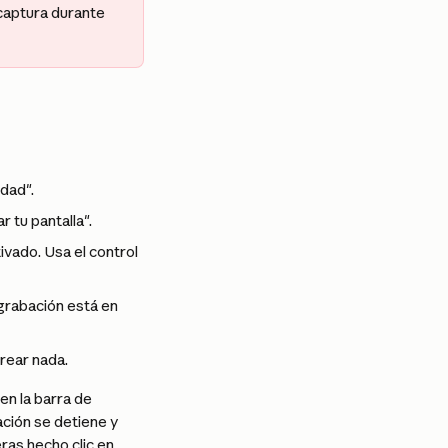
captura durante 
idad".
r tu pantalla".
ivado. Usa el control 
grabación está en 
crear nada.
n la barra de 
ción se detiene y 
ras hecho clic en 