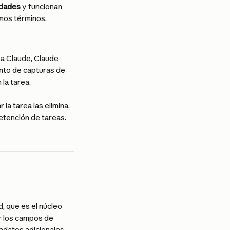
idades
 y funcionan 
smos términos.
 a Claude, Claude 
unto de capturas de 
n la tarea.
a tarea las elimina. 
retención de tareas.
, que es el núcleo 
r los campos de 
datos adicionales, 