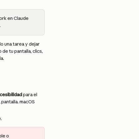
ork en Claude 
.
o una tarea y dejar 
e tu pantalla, clics, 
a.
cesibilidad
 para el 
la pantalla. macOS 
.
le o 