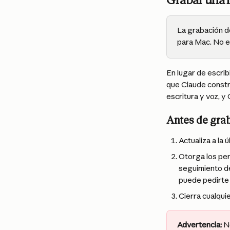
Grabar una 
La grabación d
para Mac. No es
En lugar de escrib
que Claude construy
escritura y voz, y
Antes de gra
Actualiza a la 
Otorga los per
seguimiento del
puede pedirte 
Cierra cualqui
Advertencia:
 N