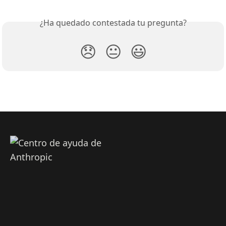
¿Ha quedado contestada tu pregunta?
😞
😐
😃