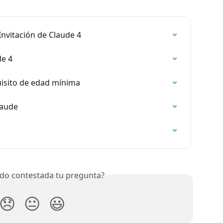
Invitación de Claude 4
de 4
uisito de edad mínima
laude
do contestada tu pregunta?
😞
😐
😃