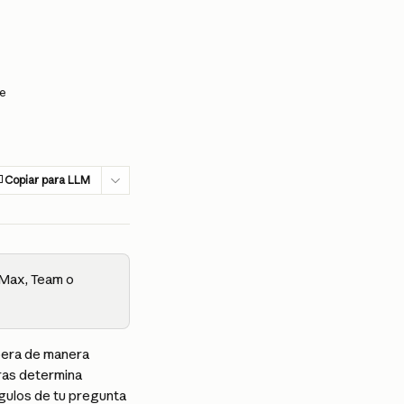
de
Copiar para LLM
 Max, Team o 
pera de manera 
ras determina 
gulos de tu pregunta 