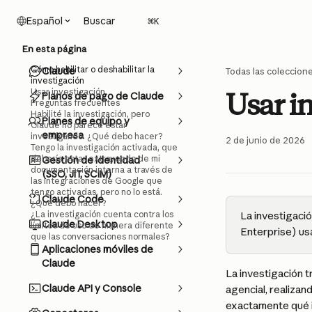
Ir al contenido principal
Buscar
Español
⌘
K
En esta página
Cómo habilitar o deshabilitar la
Claude
Todas las coleccion
investigación
Usar investigación
Usar i
Planos de pago de Claude
Preguntas frecuentes
Habilité la investigación, pero
Planes de equipo y
Claude no parece estar
empresa
investigando. ¿Qué debo hacer?
2 de junio de 2026
Tengo la investigación activada, que
debería estar extrayendo de mi
Gestión de identidad
documentación interna a través de
(SSO, JIT, SCIM)
las integraciones de Google que
tengo activadas, pero no lo está.
Claude Code
¿Qué debo hacer?
¿La investigación cuenta contra los
La investigaci
Claude Desktop
límites de uso de manera diferente
Enterprise) us
que las conversaciones normales?
Aplicaciones móviles de
Claude
La investigación 
Claude API y Console
agencial, realiza
exactamente qué i