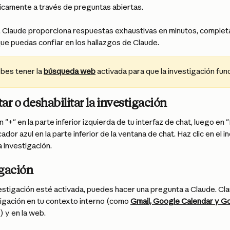
ticamente a través de preguntas abiertas.
, Claude proporciona respuestas exhaustivas en minutos, completas
que puedas confiar en los hallazgos de Claude.
bes tener la 
búsqueda web
 activada para que la investigación fun
ar o deshabilitar la investigación
n "+" en la parte inferior izquierda de tu interfaz de chat, luego en "
ador azul en la parte inferior de la ventana de chat. Haz clic en el
a investigación.
igación
estigación esté activada, puedes hacer una pregunta a Claude. Claud
igación en tu contexto interno (como 
Gmail, Google Calendar y G
) y en la web.