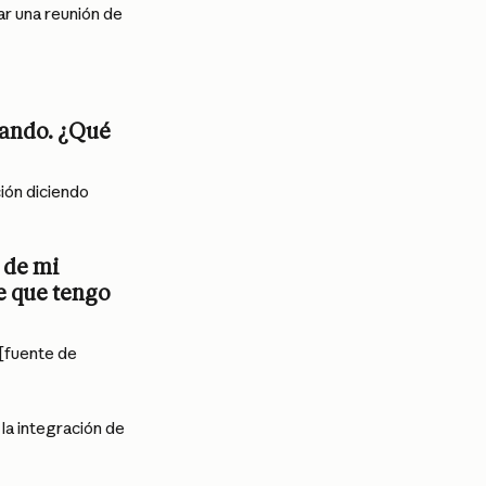
ar una reunión de 
gando. ¿Qué 
ión diciendo 
 de mi 
e que tengo 
[fuente de 
la integración de 