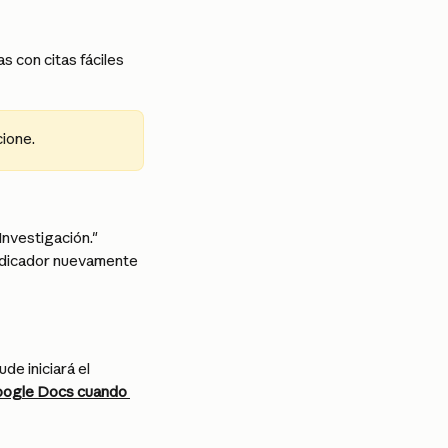
 con citas fáciles 
cione.
Investigación." 
 indicador nuevamente 
e iniciará el 
oogle Docs cuando 