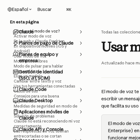
Ir al contenido principal
Buscar
Español
⌘
K
En esta página
¿Qué es el modo de voz?
Claude
Todas las coleccion
Activar modo de voz
En la web y Claude Desktop
Usar m
Planos de pago de Claude
En dispositivos móviles (iOS y
Android)
Planes de equipo y
Usar modo de voz
empresa
Modo manos libres
Actualizado hace m
Modo de pulsar para hablar
Elige una voz
Gestión de identidad
Elige un modelo
(SSO, JIT, SCIM)
Cambiar entre texto y voz
Usa tus herramientas conectadas
Claude Code
El modo de voz te
Casos de uso
Consejos para una buena
escribir un mensaj
Claude Desktop
experiencia
que facilita su u
Medidas de seguridad en modo de
voz
Aplicaciones móviles de
Solución de problemas
Claude
Claude no está reconociendo mi voz
El modo de voz 
correctamente
Claude API y Console
Enterprise) en
Las respuestas de voz suenan
entrecortadas o se cortan
funcionar mejo