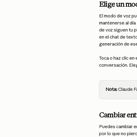
Elige un mo
El modo de voz pu
mantenerse al día 
de voz siguen tu p
en el chat de text
generación de es
Toca o haz clic e
conversación. Eleg
Nota:
 Claude F
Cambiar entr
Puedes cambiar en
por lo que no pie