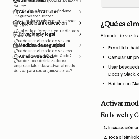
Conectores
Claude deja de responder en modo
de voz
Claude sigue interrumpiéndome
Claude en Chrome
Preguntas frecuentes
¿Se guardarán mis conversaciones
¿Qué es el 
Claude para educación
de voz?
¿Cuál es la diferencia entre dictado
Privacidad y legal
El modo de voz tr
y modo de voz?
¿Puedo usar el modo de voz en
Medidas de seguridad
idiomas distintos del inglés?
Permitirte hab
¿Puedo usar el modo de voz con
Claude Cowork o Claude Code?
Amazon Bedrock
Cambiar sin pr
¿Pueden los administradores
empresariales desactivar el modo
Usar búsqueda
de voz para sus organizaciones?
Docs y Slack, 
Hablar con Cl
Activar mod
En la web y 
Inicia sesión 
Toca el símbolo