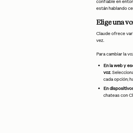
confiable en ento
están hablando ce
Elige una vo
Claude ofrece var
vez.
Para cambiar la vo
En la web y esc
voz
. Seleccion
cada opción; ha
En dispositivo
chateas con Cl