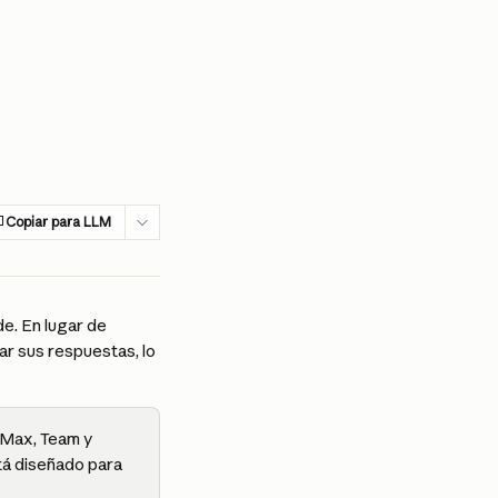
Copiar para LLM
. En lugar de 
r sus respuestas, lo 
 Max, Team y 
tá diseñado para 