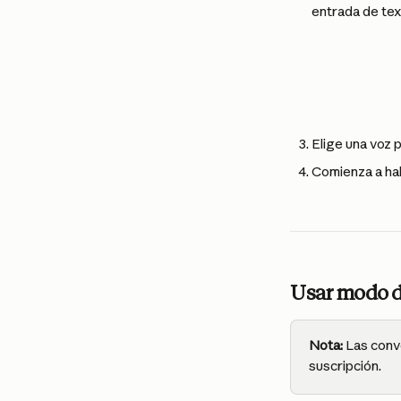
entrada de tex
Elige una voz 
Comienza a hab
Usar modo d
Nota:
 Las conv
suscripción.