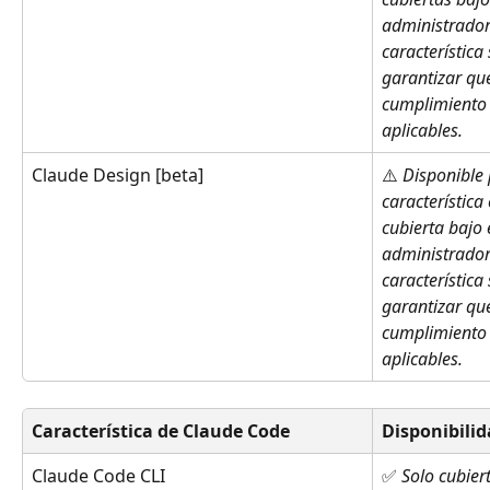
administradore
característica
garantizar que
cumplimiento 
aplicables.
Claude Design [beta]
⚠️ 
Disponible 
característica
cubierta bajo 
administradore
característica
garantizar que
cumplimiento 
aplicables.
Característica de Claude Code
Disponibili
Claude Code CLI
✅ 
Solo cubier