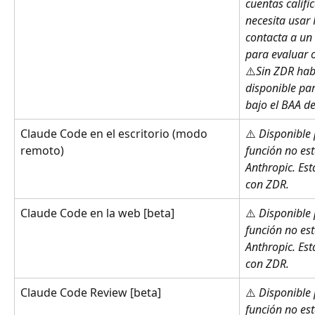
cuentas califi
necesita usar 
contacta a un
para evaluar 
⚠️
Sin ZDR habi
disponible par
bajo el BAA de
Claude Code en el escritorio (modo 
⚠️ 
Disponible 
remoto)
función no est
Anthropic. Est
con ZDR.
Claude Code en la web [beta]
⚠️ 
Disponible 
función no est
Anthropic. Est
con ZDR.
Claude Code Review [beta]
⚠️ 
Disponible 
función no est