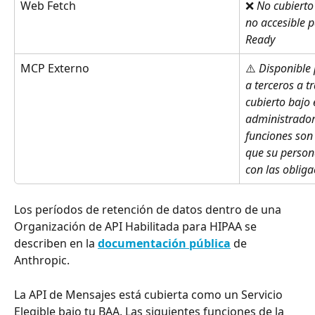
Web Fetch
❌ 
No cubierto
no accesible 
Ready
MCP Externo
⚠️ 
Disponible 
a terceros a t
cubierto bajo 
administradore
funciones son
que su person
con las obliga
Los períodos de retención de datos dentro de una 
Organización de API Habilitada para HIPAA se 
describen en la 
documentación pública
 de 
Anthropic.
La API de Mensajes está cubierta como un Servicio 
Elegible bajo tu BAA. Las siguientes funciones de la 