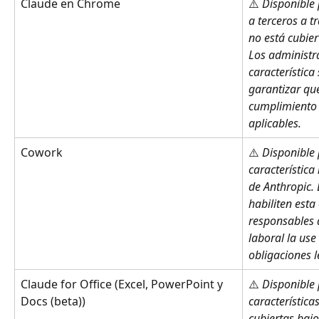
Claude en Chrome
⚠️ 
Disponible 
a terceros a tr
no está cubier
Los administra
característica
garantizar que
cumplimiento 
aplicables.
Cowork
⚠️ 
Disponible 
característica
de Anthropic.
habiliten esta 
responsables 
laboral la use
obligaciones l
Claude for Office (Excel, PowerPoint y 
⚠️ 
Disponible 
Docs (beta))
característica
cubiertas bajo