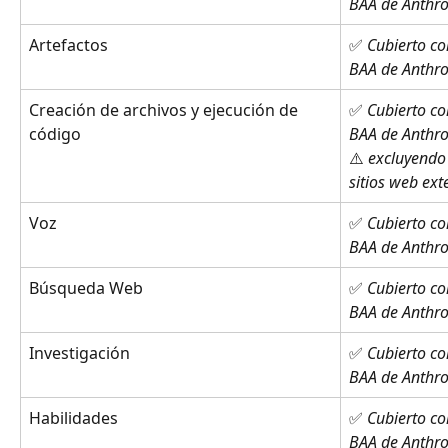
BAA de Anthro
Artefactos
✅ 
Cubierto co
BAA de Anthro
Creación de archivos y ejecución de 
✅ 
Cubierto co
código
BAA de Anthro
⚠️ 
excluyendo 
sitios web ext
Voz
✅ 
Cubierto co
BAA de Anthro
Búsqueda Web
✅ 
Cubierto co
BAA de Anthro
Investigación
✅ 
Cubierto co
BAA de Anthro
Habilidades
✅ 
Cubierto co
BAA de Anthro