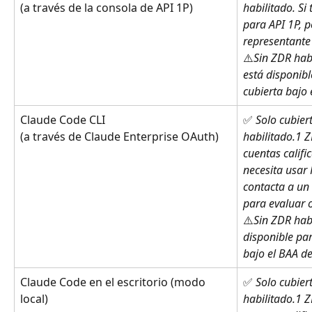
habilitado. Si
(a través de la consola de API 1P)
para API 1P, p
representante
⚠️
Sin ZDR habi
está disponibl
cubierta bajo 
Claude Code CLI
✅ 
Solo cubier
habilitado.1 Z
(a través de Claude Enterprise OAuth)
cuentas califi
necesita usar 
contacta a un
para evaluar 
⚠️
Sin ZDR habi
disponible par
bajo el BAA de
Claude Code en el escritorio (modo 
✅ 
Solo cubier
local)
habilitado.1 Z