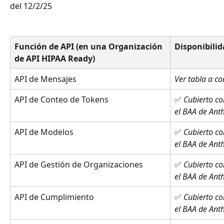
del 12/2/25
Función de API (en una Organización 
Disponibili
de API HIPAA Ready)
API de Mensajes
Ver tabla a c
API de Conteo de Tokens
✅ 
Cubierto co
el BAA de Ant
API de Modelos
✅ 
Cubierto co
el BAA de Ant
API de Gestión de Organizaciones
✅ 
Cubierto co
el BAA de Ant
API de Cumplimiento
✅ 
Cubierto co
el BAA de Ant