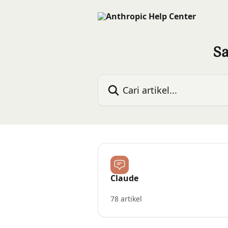
Lewati ke konten utama
Sa
Cari artikel...
Claude
78 artikel