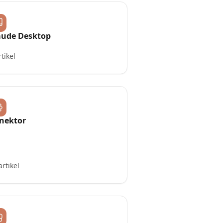
aude Desktop
rtikel
nektor
artikel