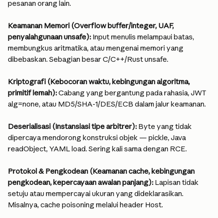
pesanan orang lain.
Keamanan Memori (Overflow buffer/integer, UAF, 
penyalahgunaan unsafe): 
Input menulis melampaui batas, 
membungkus aritmatika, atau mengenai memori yang 
dibebaskan. Sebagian besar C/C++/Rust unsafe.
Kriptografi (Kebocoran waktu, kebingungan algoritma, 
primitif lemah): 
Cabang yang bergantung pada rahasia, JWT 
alg=none, atau MD5/SHA-1/DES/ECB dalam jalur keamanan.
Deserialisasi (Instansiasi tipe arbitrer): 
Byte yang tidak 
dipercaya mendorong konstruksi objek — pickle, Java 
readObject, YAML load. Sering kali sama dengan RCE.
Protokol & Pengkodean (Keamanan cache, kebingungan 
pengkodean, kepercayaan awalan panjang): 
Lapisan tidak 
setuju atau mempercayai ukuran yang dideklarasikan. 
Misalnya, cache poisoning melalui header Host.