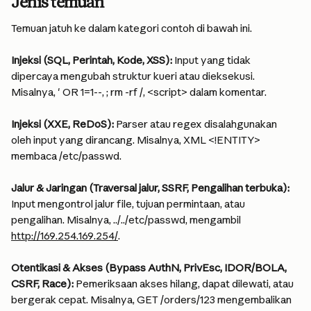
Jenis temuan
Temuan jatuh ke dalam kategori contoh di bawah ini.
Injeksi (SQL, Perintah, Kode, XSS):
 Input yang tidak 
dipercaya mengubah struktur kueri atau dieksekusi. 
Misalnya, ' OR 1=1--, ; rm -rf /, <script> dalam komentar.
Injeksi (XXE, ReDoS):
 Parser atau regex disalahgunakan 
oleh input yang dirancang. Misalnya, XML <!ENTITY> 
membaca /etc/passwd.
Jalur & Jaringan (Traversal jalur, SSRF, Pengalihan terbuka):
Input mengontrol jalur file, tujuan permintaan, atau 
pengalihan. Misalnya, ../../etc/passwd, mengambil 
http://169.254.169.254/
.
Otentikasi & Akses (Bypass AuthN, PrivEsc, IDOR/BOLA, 
CSRF, Race):
 Pemeriksaan akses hilang, dapat dilewati, atau 
bergerak cepat. Misalnya, GET /orders/123 mengembalikan 