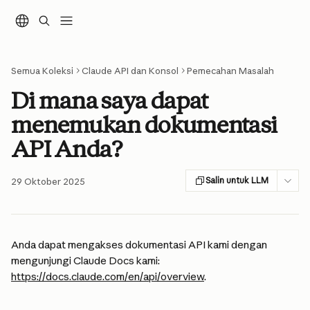
Lewati ke konten utama
Semua Koleksi
Claude API dan Konsol
Pemecahan Masalah
Di mana saya dapat
menemukan dokumentasi
API Anda?
Salin untuk LLM
29 Oktober 2025
Anda dapat mengakses dokumentasi API kami dengan 
mengunjungi Claude Docs kami: 
https://docs.claude.com/en/api/overview
.