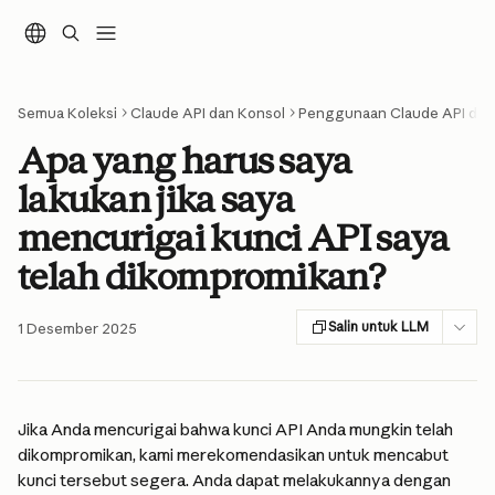
Lewati ke konten utama
Semua Koleksi
Claude API dan Konsol
Penggunaan Claude API dan P
Apa yang harus saya
lakukan jika saya
mencurigai kunci API saya
telah dikompromikan?
Salin untuk LLM
1 Desember 2025
Jika Anda mencurigai bahwa kunci API Anda mungkin telah 
dikompromikan, kami merekomendasikan untuk mencabut 
kunci tersebut segera. Anda dapat melakukannya dengan 