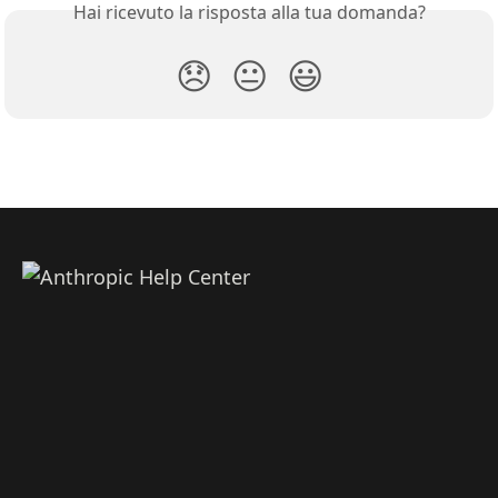
Hai ricevuto la risposta alla tua domanda?
😞
😐
😃