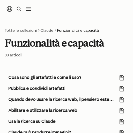
Vai al contenuto principale
Tutte le collezioni
Claude
Funzionalità e capacità
Funzionalità e capacità
33 articoli
Cosa sono gli artefatti e come li uso?
Pubblica e condividi artefatti
Quando devo usare la ricerca web, il pensiero esteso e la ricerca?
Abilitare e utilizzare la ricerca web
Usa la ricerca su Claude
Claude può produrre immagini?