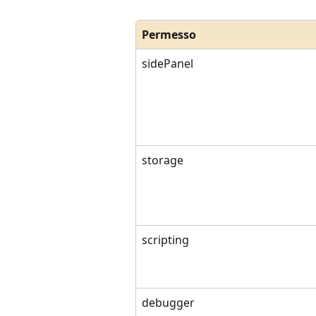
Permesso
sidePanel
storage
scripting
debugger