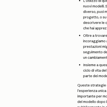
L'utilizzo di 
nuovi modelli. 
diverso, puoi m
progetto, o su 
descrivere le q
che hai apprezz
Oltre a trovare
incoraggiamo a
prestazioni mig
seguimento del
un cambiament
Insieme a ques
ciclo di vita d
parte dei modell
Queste strategie 
l'esperienza unica
importante per mol
del modello dopo il