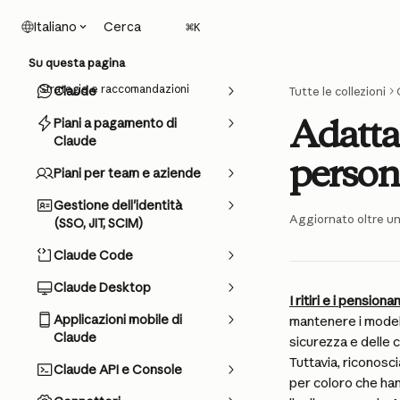
Vai al contenuto principale
Cerca
Italiano
⌘
K
Su questa pagina
Strategie e raccomandazioni
Claude
Tutte le collezioni
Adattar
Piani a pagamento di
Claude
persona
Piani per team e aziende
Gestione dell'identità
Aggiornato oltre u
(SSO, JIT, SCIM)
Claude Code
Claude Desktop
I ritiri e i pension
Applicazioni mobile di
mantenere i modell
Claude
sicurezza e delle c
Tuttavia, riconosci
Claude API e Console
per coloro che han