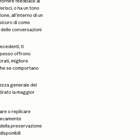
fornire feedback ai 
risci, o ha un tono 
ne, all'interno di un 
 sicuro di come 
 delle conversazioni 
ecedenti, ti 
Spesso offrono 
rati, migliore 
anche se comportano 
ezza generale del 
tirato la maggior 
re o replicare 
nsecamente 
 della preservazione 
isponibili 