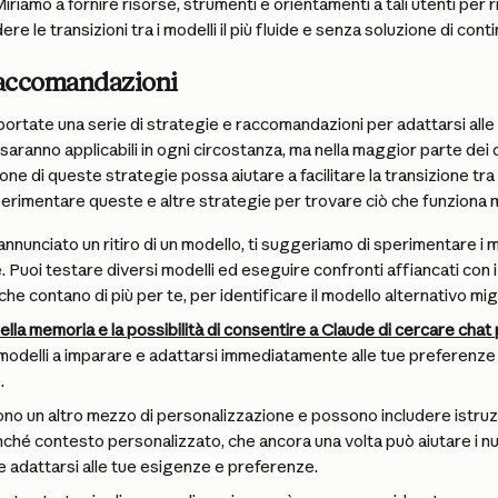
Miriamo a fornire risorse, strumenti e orientamenti a tali utenti per r
re le transizioni tra i modelli il più fluide e senza soluzione di conti
 raccomandazioni
portate una serie di strategie e raccomandazioni per adattarsi alle t
 saranno applicabili in ogni circostanza, ma nella maggior parte dei 
e di queste strategie possa aiutare a facilitare la transizione tra i 
rimentare queste e altre strategie per trovare ciò che funziona m
nunciato un ritiro di un modello, ti suggeriamo di sperimentare i mod
. Puoi testare diversi modelli ed eseguire confronti affiancati con i 
he contano di più per te, per identificare il modello alternativo migl
della memoria e la possibilità di consentire a Claude di cercare cha
 modelli a imparare e adattarsi immediatamente alle tue preferenze e 
.
ono un altro mezzo di personalizzazione e possono includere istruz
ché contesto personalizzato, che ancora una volta può aiutare i nuo
adattarsi alle tue esigenze e preferenze.