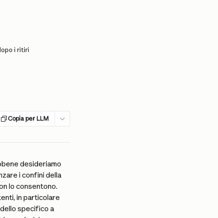
po i ritiri
Copia per LLM
Sebbene desideriamo 
are i confini della 
non lo consentono. 
nti, in particolare 
dello specifico a 