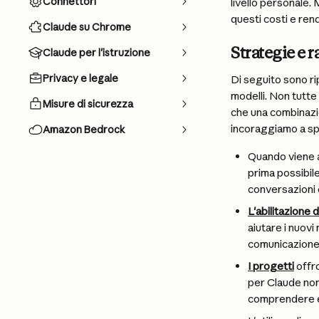
Connettori
livello personale. 
questi costi e rende
Claude su Chrome
Strategie e
Claude per l'istruzione
Privacy e legale
Di seguito sono ri
modelli. Non tutte
Misure di sicurezza
che una combinazion
incoraggiamo a spe
Amazon Bedrock
Quando viene an
prima possibile
conversazioni c
L'abilitazione 
aiutare i nuovi
comunicazione
I progetti
 offr
per Claude non
comprendere e 