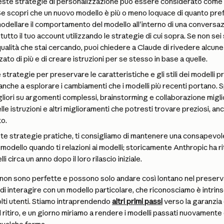
queste strategie di personalizzazione può essere considerato come 
Se scopri che un nuovo modello è più o meno loquace di quanto prefe
odellare il comportamento del modello all'interno di una conversazio
tutto il tuo account utilizzando le strategie di cui sopra. Se non sei
ualità che stai cercando, puoi chiedere a Claude di rivedere alcune
ato di più e di creare istruzioni per se stesso in base a quelle.
 strategie per preservare le caratteristiche e gli stili dei modelli pr
nche a esplorare i cambiamenti che i modelli più recenti portano. 
liori su argomenti complessi, brainstorming e collaborazione miglio
le istruzioni e altri miglioramenti che potresti trovare preziosi, 
o.
te strategie pratiche, ti consigliamo di mantenere una consapevol
el modello quando ti relazioni ai modelli; storicamente Anthropic ha ri
i circa un anno dopo il loro rilascio iniziale.
non sono perfette e possono solo andare così lontano nel preserva
 di interagire con un modello particolare, che riconosciamo è intri
ti utenti. Stiamo intraprendendo 
altri primi passi
 verso la garanzia
 ritiro, e un giorno miriamo a rendere i modelli passati nuovamente d