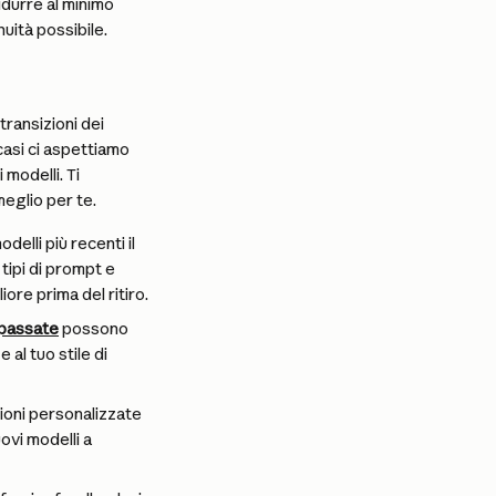
idurre al minimo 
nuità possibile.
ransizioni dei 
casi ci aspettiamo 
modelli. Ti 
eglio per te.
elli più recenti il 
tipi di prompt e 
iore prima del ritiro.
t passate
 possono 
al tuo stile di 
ioni personalizzate 
vi modelli a 