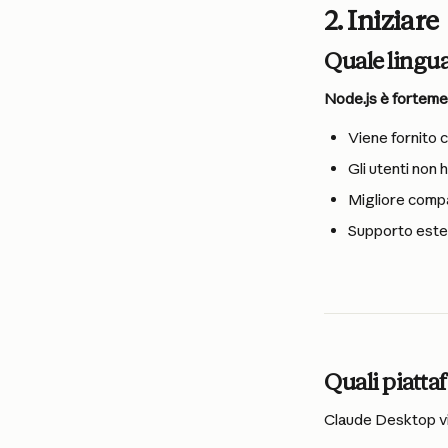
2. Iniziare
Quale lingu
Node.js è forteme
Viene fornito 
Gli utenti non
Migliore compa
Supporto est
Quali piatt
Claude Desktop vi