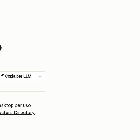
p
Copia per LLM
esktop per uso 
ctors Directory
.