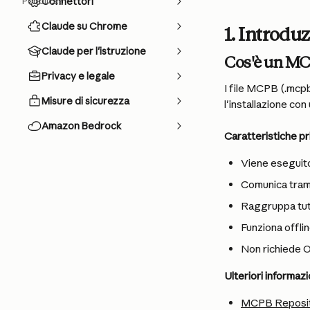
Pubblica?
Connettori
Claude su Chrome
1. Introdu
Claude per l'istruzione
Cos'è un M
Privacy e legale
I file MCPB (.mcpb
Misure di sicurezza
l'installazione con
Amazon Bedrock
Caratteristiche pri
Viene eseguito
Comunica trami
Raggruppa tut
Funziona offli
Non richiede 
Ulteriori informazi
MCPB Reposi