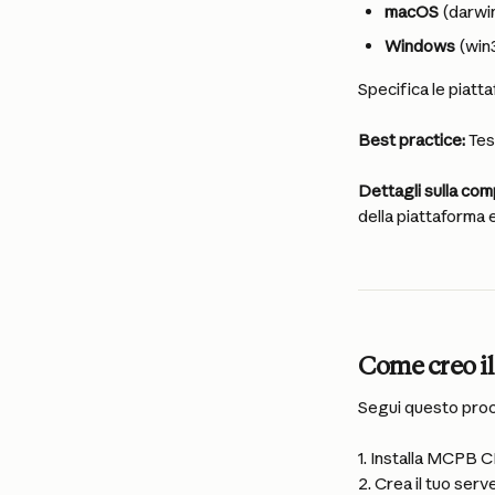
macOS
 (darwi
Windows
 (win
Specifica le piatt
Best practice:
 Te
Dettagli sulla comp
della piattaforma e 
Come creo i
Segui questo proce
1. Installa MCPB CL
2. Crea il tuo se