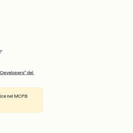
d"
 Developers" del 
actice nel MCPB 