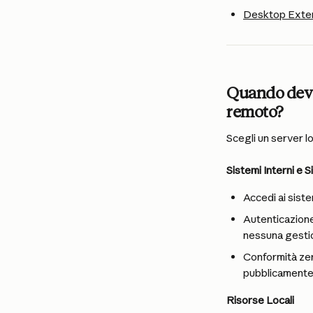
Desktop Exten
Quando devo 
remoto?
Scegli un server 
Sistemi Interni e 
Accedi ai siste
Autenticazione
nessuna gesti
Conformità zero
pubblicamente 
Risorse Locali