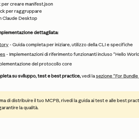
t per creare manifest.json
ack per raggruppare
a in Claude Desktop
implementazione dettagliata:
tory
 - Guida completa per iniziare, utilizzo della CLI e specifiche
es
 - Implementazioni di riferimento funzionanti incluso "Hello Worl
mplementazione del protocollo core
leta su sviluppo, test e best practice,
 vedi la 
sezione "For Bundle
ima di distribuire il tuo MCPB, rivedi la guida ai test e alle best pr
antire la qualità.