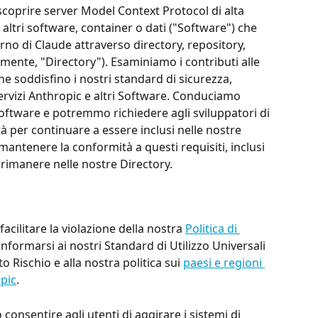
scoprire server Model Context Protocol di alta 
 e altri software, container o dati ("Software") che 
no di Claude attraverso directory, repository, 
ivamente, "Directory"). Esaminiamo i contributi alle 
he soddisfino i nostri standard di sicurezza, 
ervizi Anthropic e altri Software. Conduciamo 
 Software e potremmo richiedere agli sviluppatori di 
à per continuare a essere inclusi nelle nostre 
mantenere la conformità a questi requisiti, inclusi 
 rimanere nelle nostre Directory.
acilitare la violazione della nostra 
Politica di 
nformarsi ai nostri Standard di Utilizzo Universali 
to Rischio e alla nostra politica sui 
paesi e regioni 
pic
.
onsentire agli utenti di aggirare i sistemi di 