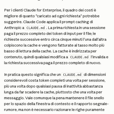
Per i clienti Claude for Enterprise, il quadro dei costi è 
migliore di quanto "caricato ad ogni richiesta" potrebbe 
suggerire. Claude Code applica il prompt caching di 
Anthropic a 
. La prima richiesta in una sessione 
CLAUDE.md
paga il prezzo completo dei token di input per il file; le 
richieste successive entro circa cinque minuti l'una dall'altra 
colpiscono la cache e vengono fatturate al tasso molto più 
basso di lettura della cache. La cache è indirizzata per 
contenuto, quindi qualsiasi modifica a 
 l'invalida e 
CLAUDE.md
la richiesta successiva paga il prezzo completo di nuovo.
In pratica questo significa che un 
 di dimensioni 
CLAUDE.md
considerevoli costa token completi una volta per sessione, 
più una volta dopo qualsiasi pausa di inattività abbastanza 
lunga da far scadere la cache, piuttosto che una volta per 
messaggio. Vale comunque la pena mantenere il file snello 
per lo spazio della finestra di contesto e il rapporto segnale-
rumore, ma non è necessario razionare le righe puramente 