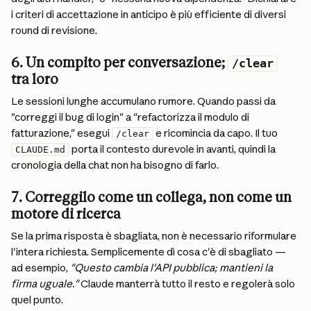
i criteri di accettazione in anticipo è più efficiente di diversi 
round di revisione.
6. Un compito per conversazione; 
/clear
tra loro
Le sessioni lunghe accumulano rumore. Quando passi da 
"correggi il bug di login" a "refactorizza il modulo di 
fatturazione," esegui 
 e ricomincia da capo. Il tuo 
/clear
 porta il contesto durevole in avanti, quindi la 
CLAUDE.md
cronologia della chat non ha bisogno di farlo.
7. Correggilo come un collega, non come un 
motore di ricerca
Se la prima risposta è sbagliata, non è necessario riformulare 
l'intera richiesta. Semplicemente dì cosa c'è di sbagliato — 
ad esempio, 
"Questo cambia l'API pubblica; mantieni la 
firma uguale."
 Claude manterrà tutto il resto e regolerà solo 
quel punto.