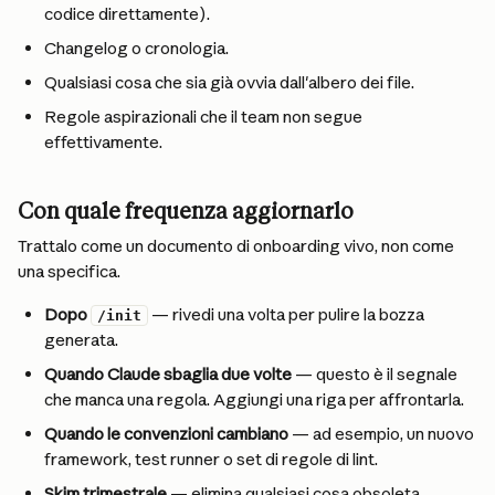
codice direttamente).
Changelog o cronologia.
Qualsiasi cosa che sia già ovvia dall'albero dei file.
Regole aspirazionali che il team non segue 
effettivamente.
Con quale frequenza aggiornarlo
Trattalo come un documento di onboarding vivo, non come 
una specifica.
Dopo 
 — rivedi una volta per pulire la bozza 
/init
generata.
Quando Claude sbaglia due volte
 — questo è il segnale 
che manca una regola. Aggiungi una riga per affrontarla.
Quando le convenzioni cambiano
 — ad esempio, un nuovo 
framework, test runner o set di regole di lint.
Skim trimestrale
 — elimina qualsiasi cosa obsoleta, 