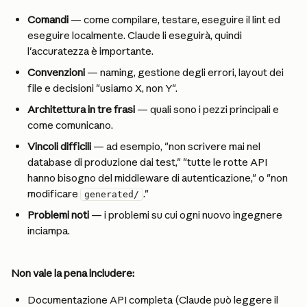
Comandi
 — come compilare, testare, eseguire il lint ed 
eseguire localmente. Claude li eseguirà, quindi 
l'accuratezza è importante.
Convenzioni
 — naming, gestione degli errori, layout dei 
file e decisioni "usiamo X, non Y".
Architettura in tre frasi
 — quali sono i pezzi principali e 
come comunicano.
Vincoli difficili
 — ad esempio, "non scrivere mai nel 
database di produzione dai test," "tutte le rotte API 
hanno bisogno del middleware di autenticazione," o "non 
modificare 
."
generated/
Problemi noti
 — i problemi su cui ogni nuovo ingegnere 
inciampa.
Non vale la pena includere:
Documentazione API completa (Claude può leggere il 