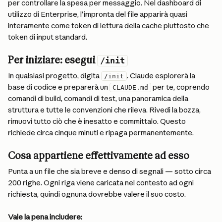
per controllare la spesa per messaggio. Nel dashboard di 
utilizzo di Enterprise, l'impronta del file apparirà quasi 
interamente come token di lettura della cache piuttosto che 
token di input standard.
Per iniziare: esegui 
/init
In qualsiasi progetto, digita 
. Claude esplorerà la 
/init
base di codice e preparerà un 
 per te, coprendo 
CLAUDE.md
comandi di build, comandi di test, una panoramica della 
struttura e tutte le convenzioni che rileva. Rivedi la bozza, 
rimuovi tutto ciò che è inesatto e committalo. Questo 
richiede circa cinque minuti e ripaga permanentemente.
Cosa appartiene effettivamente ad esso
Punta a un file che sia breve e denso di segnali — sotto circa 
200 righe. Ogni riga viene caricata nel contesto ad ogni 
richiesta, quindi ognuna dovrebbe valere il suo costo.
Vale la pena includere: