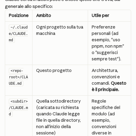
generale allo specifico:
Posizione
Ambito
Utile per
Ogni progetto sulla tua 
Preferenze 
~/.claud
macchina
personali (ad 
e/CLAUDE.
esempio, "uso 
md
pnpm, non npm" 
o "suggerisci 
sempre test").
Questo progetto
Architettura, 
<repo-
convenzioni e 
root>/CLA
comandi. 
Questo 
UDE.md
è il principale.
Quella sottodirectory 
Regole 
<subdir>
(caricata su richiesta 
specifiche del 
/CLAUDE.m
quando Claude legge 
modulo (ad 
d
file in quella directory, 
esempio, 
non all'inizio della 
convenzioni 
sessione)
diverse in 