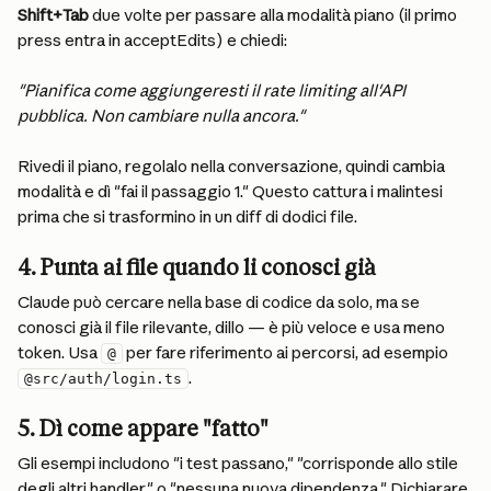
Shift+Tab
 due volte per passare alla modalità piano (il primo 
press entra in acceptEdits) e chiedi:
"Pianifica come aggiungeresti il rate limiting all'API 
pubblica. Non cambiare nulla ancora."
Rivedi il piano, regolalo nella conversazione, quindi cambia 
modalità e dì "fai il passaggio 1." Questo cattura i malintesi 
prima che si trasformino in un diff di dodici file.
4. Punta ai file quando li conosci già
Claude può cercare nella base di codice da solo, ma se 
conosci già il file rilevante, dillo — è più veloce e usa meno 
token. Usa 
 per fare riferimento ai percorsi, ad esempio 
@
.
@src/auth/login.ts
5. Dì come appare "fatto"
Gli esempi includono "i test passano," "corrisponde allo stile 
degli altri handler," o "nessuna nuova dipendenza." Dichiarare 