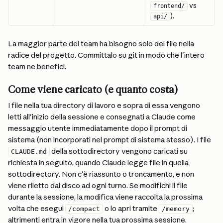
 vs 
frontend/
).
api/
La maggior parte dei team ha bisogno solo del file nella 
radice del progetto. Committalo su git in modo che l'intero 
team ne benefici.
Come viene caricato (e quanto costa)
I file nella tua directory di lavoro e sopra di essa vengono 
letti all'inizio della sessione e consegnati a Claude come 
messaggio utente immediatamente dopo il prompt di 
sistema (non incorporati nel prompt di sistema stesso). I file 
 della sottodirectory vengono caricati su 
CLAUDE.md
richiesta in seguito, quando Claude legge file in quella 
sottodirectory. Non c'è riassunto o troncamento, e non 
viene riletto dal disco ad ogni turno. Se modifichi il file 
durante la sessione, la modifica viene raccolta la prossima 
volta che esegui 
 o lo apri tramite 
; 
/compact
/memory
altrimenti entra in vigore nella tua prossima sessione.