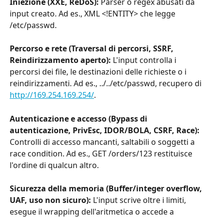
Iniezione (XXE, ReDoS):
 Parser o regex abusati da 
input creato. Ad es., XML <!ENTITY> che legge 
/etc/passwd.
Percorso e rete (Traversal di percorsi, SSRF, 
Reindirizzamento aperto):
 L'input controlla i 
percorsi dei file, le destinazioni delle richieste o i 
reindirizzamenti. Ad es., ../../etc/passwd, recupero di 
http://169.254.169.254/
.
Autenticazione e accesso (Bypass di 
autenticazione, PrivEsc, IDOR/BOLA, CSRF, Race):
Controlli di accesso mancanti, saltabili o soggetti a 
race condition. Ad es., GET /orders/123 restituisce 
l'ordine di qualcun altro.
Sicurezza della memoria (Buffer/integer overflow, 
UAF, uso non sicuro):
 L'input scrive oltre i limiti, 
esegue il wrapping dell'aritmetica o accede a 