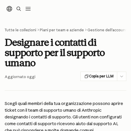
Vai al contenuto principale
Tutte le collezioni
Piani per team e aziende
Gestione dell'account e
Designare i contatti di
supporto per il supporto
umano
Copia per LLM
Aggiornato oggi
Scegli quali membri della tua organizzazione possono aprire 
ticket con il team di supporto umano di Anthropic 
designando i contatti di supporto. Gli utenti non configurati 
come contatti di supporto ricevono aiuto dal supporto AI, 
che può rispondere a molte domande comuni 