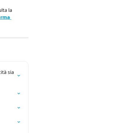
lta la 
orma 
tà sia 