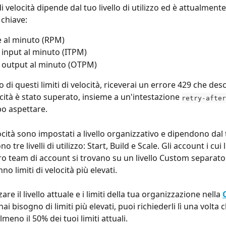
 di velocità dipende dal tuo livello di utilizzo ed è attualment
 chiave:
e al minuto (RPM)
 input al minuto (ITPM)
 output al minuto (OTPM)
 di questi limiti di velocità, riceverai un errore 429 che des
ocità è stato superato, insieme a un'intestazione 
retry-after
o aspettare.
elocità sono impostati a livello organizzativo e dipendono dal t
ono tre livelli di utilizzo: Start, Build e Scale. Gli account i cui 
oro team di account si trovano su un livello Custom separato. I
no limiti di velocità più elevati.
are il livello attuale e i limiti della tua organizzazione nella 
 hai bisogno di limiti più elevati, puoi richiederli lì una volta c
lmeno il 50% dei tuoi limiti attuali.