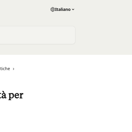
Italiano
atiche
tà per