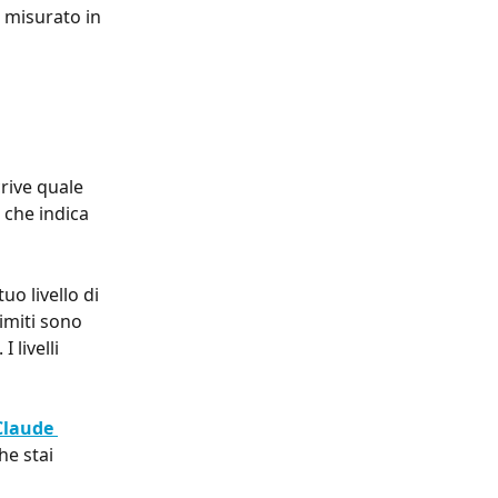
e misurato in 
crive quale 
 che indica 
uo livello di 
limiti sono 
 livelli 
Claude 
he stai 