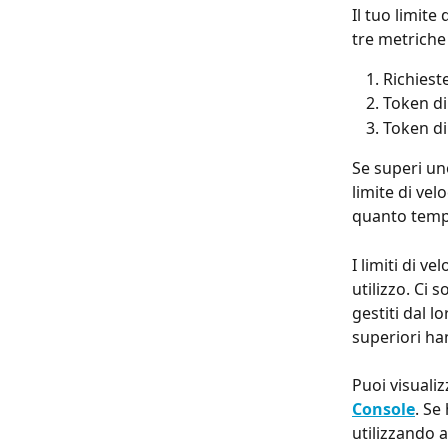
Il tuo limite
tre metriche
Richiest
Token di
Token di
Se superi uno
limite di vel
quanto temp
I limiti di v
utilizzo. Ci s
gestiti dal l
superiori han
Puoi visualizz
Console
. Se
utilizzando a