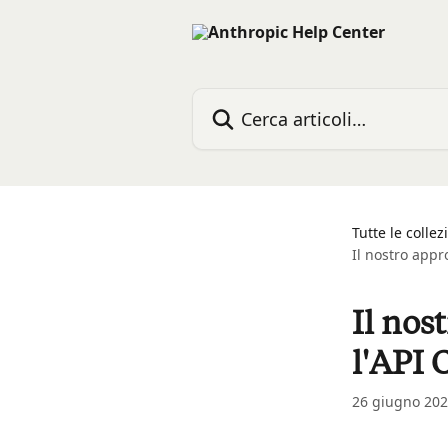
Vai al contenuto principale
Cerca articoli…
Tutte le collez
Il nostro appro
Il nos
l'API 
26 giugno 20