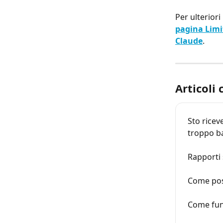
Per ulteriori 
pagina Limi
Claude
.
Articoli 
Sto ricev
troppo ba
Rapporti 
Come poss
Come funz