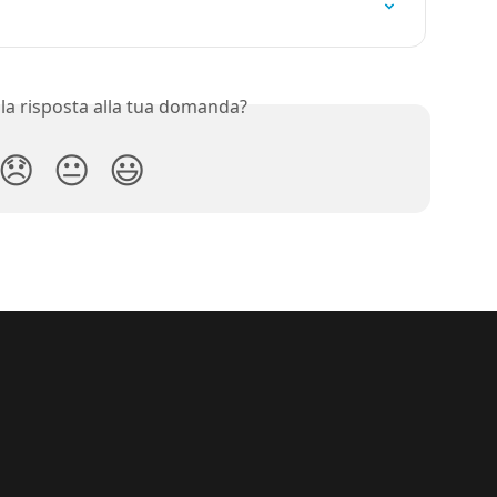
 la risposta alla tua domanda?
😞
😐
😃