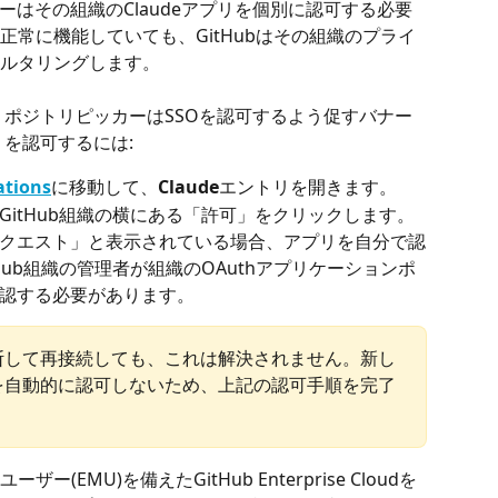
ーはその組織のClaudeアプリを個別に認可する必要
常に機能していても、GitHubはその組織のプライ
ルタリングします。
、リポジトリピッカーはSSOを認可するよう促すバナー
リを認可するには:
ations
に移動して、
Claude
エントリを開きます。
GitHub組織の横にある「許可」をクリックします。
クエスト」と表示されている場合、アプリを自分で認
Hub組織の管理者が組織のOAuthアプリケーションポ
認する必要があります。
bを切断して再接続しても、これは解決されません。新し
を自動的に認可しないため、上記の認可手順を完了
EMU)を備えたGitHub Enterprise Cloudを