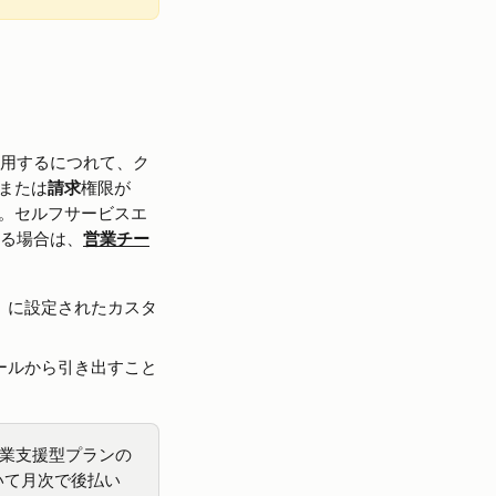
eを使用するにつれて、ク
または
請求
権限が
。セルフサービスエ
ある場合は、
営業チー
」に設定されたカスタ
ールから引き出すこと
は営業支援型プランの
いて月次で後払い