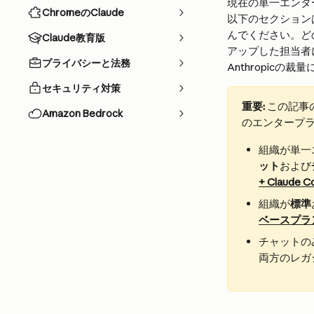
現在の単一エンタ
ChromeのClaude
以下のセクション
んでください。ど
Claude教育版
アップした担当者に
プライバシーと法務
Anthropic
セキュリティ対策
重要:
 この記
Amazon Bedrock
のエンタープ
組織が単一
ット
および
+ Claud
組織が
標準
ベースプラ
チャットの
両方のレガ