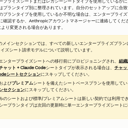
ープライズシートまたはレガシーシートタイプを使用しているかに
はプランタイプ別に整理されています。自分のセットアップに合致
のプランタイプを使用しているか不明な場合は、エンタープライズ
確認するか、Anthropicアカウントマネージャーに連絡してく
の裁量により変更される場合があります。
事のメインセクションでは、すべての新しいエンタープライズプラン
ライズシート請求モデルについて説明しています。
エンタープライズシートへの移行前にプロビジョニングされ、
組織
チャット + Claude Code
シートタイプが表示される場合は、
チャッ
e Codeシートセクション
にスキップしてください。
および
プレミアム
シートを備えたシートベースプランを使用してい
ンセクション
にスキップしてください。
みのシートおよび標準/プレミアムシートは新しい契約では利用で
シープランタイプは次回の更新時に単一エンタープライズシートに