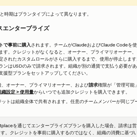
法と時期はプランタイプによって異なります。
スエンタープライズ
トで事前に購入
されます。チームがClaudeおよびClaude Cod
ます。クレジットがなくなると、オーナー、プライマリオーナー、
定されたカスタムロールがさらに購入するまで、使用が停止します
ランはUSDのみで請求されます。組織が別の通貨で支払う必要が
支援型プランをセットアップしてください。
後、オーナー、プライマリオーナー、および
請求
権限が「管理可能
組織
設定 > 使用量
からいつでも追加クレジットを購入できます。
ジットは組織全体で共有されます。任意のチームメンバーが同じプ
arketplaceを通じてエンタープライズプランを購入した場合、請求
ます。クレジットを事前に購入するのではなく、組織の消費に基づ