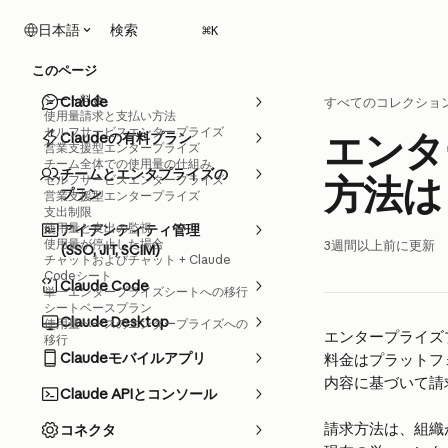
メインコンテンツにスキップ
検索
日本語
⌘
K
このページ
シート料金
Claude
すべてのコレクショ
使用量請求と支払い方法
セルフサービスエンタープライズ
エンタ
Claudeの有料プラン
営業支援型エンタープライズ
チーム全体での使用量の仕組み
チームとエンタプライズの
方法は
セルフサービスエンタープライズ
プラン
営業支援型エンタープライズ
支出制限
使用量と支出の監視
アイデンティティ管理
使用量が停止した場合
3週間以上前に更新
(SSO, JIT, SCIM)
チャットおよびチャット + Claude
Codeシート
Claude Code
単一エンタープライズシートへの移行
シートベースプラン
Claude Desktop
使用量ベースのエンタープライズへの
エンタープライズ
移行
Claudeモバイルアプリ
料金はプラットフ
内容に基づいて請
Claude APIとコンソール
請求方法は、組織
コネクタ