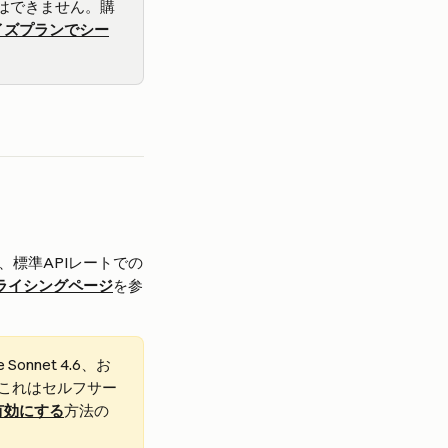
はできません。購
イズプランでシー
標準APIレートでの
プライシングページ
を参
onnet 4.6、お
。これはセルフサー
有効にする
方法の