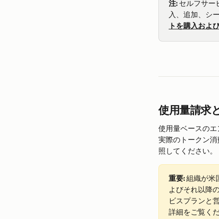
注:
 セルフサ
入、追加、シ
トを購入およ
使用量請求
使用量ベースのエ
実際のトークン消
照してください。
重要:
 組織が米国
よびそれ以降の
ビスプランと
詳細をご覧く