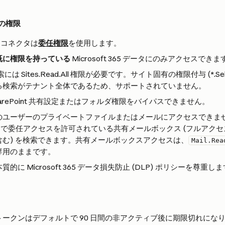
ルの権限
365 コネクタは
委任権限
を使用します。
既に権限を持っている
 Microsoft 365 データにのみアクセスできま
 検索には Sites.Read.All 権限が必要です。サイト固有の権限付与 (*.Se
る検索がテナント全体であるため、サポートされていません。
harePoint 共有設定またはフォルダ権限をバイパスできません。
のユーザーのプライベートファイルまたはメールにアクセスできま
ft 365 で委任アクセスを許可されている共有メールボックス (フルア
含む) を検索できます。共有メールボックスアクセスは、
Mail.Rea
専用のままです。
的に Microsoft 365 データ損失防止 (DLP) ポリシーを尊重し
ークンはデフォルトで 90 日間の非アクティブ後に期限切れにな