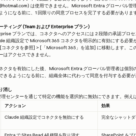
m、@hotmail.com) は使用できません。Microsoft Entra グロ
ようになる前に、1 回限りの同意プロセスを完了する必要がありま
ィング (Team および Enterprise プラン)
nterprise プランでは、コネクタへのアクセスには 2 段階の承認プ
ude 組織設定で Microsoft 365 コネクタを明示的に有効にする
 > [コネクタを参照] > [「Microsoft 365」を追加] に移動しま
ーはアクセスできません。
クタを有効にした後、Microsoft Entra グローバル管理者は
できるようになる前に、組織全体に代わって同意を付与する必要が
取り消し
Entra 管理センターを通じて特定の機能を選択的に無効にできます。例えば
アクション
効果
Claude 組織設定でコネクタを無効にする
完全なシャットダ
Entra で Sites.Read.All 権限を取り消す
SharePoint を