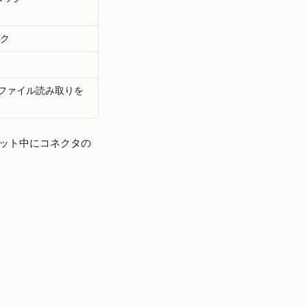
ック
ク
らのファイル読み取りを
ット中にコネクタの