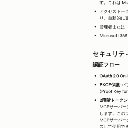
す。これは Mi
アクセストークン
り、自動的に
管理者またはユー
Microso
セキュリテ
認証フロー
OAuth 2.0 On-
PKCE保護
: 
(Proof Key 
2段階トーク
MCPサーバー
します。このフ
MCPサーバーの
スして使用で