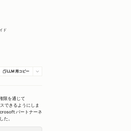
ガイド
LLM 用コピー
任権限を通じて 
全にアクセスできるようにしま
crosoft パートナーネ
した。