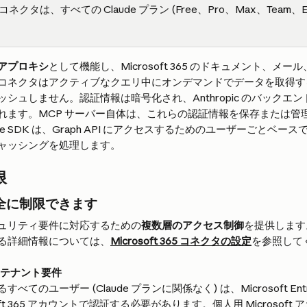
365 コネクタは、すべての Claude プラン (Free、Pro、Max、Team、En
アプロキシ
として機能し、Microsoft 365 のドキュメント、メ
コネクタはアクティブなクエリ中にオンデマンドでデータを取得す
シュしません。認証情報は暗号化され、Anthropic のバックエ
れます。MCP サーバー自体は、これらの認証情報を保存または管
 Azure SDK は、Graph API にアクセスするためのユーザーごと
ャッシングを処理します。
限
全に制限できます
ュリティ要件に対応するための
複数層のアクセス制御
を提供します。M
る詳細情報については、
Microsoft 365 コネクタの設定
を参照して
ntra テナント要件
べてのユーザー (Claude プランに関係なく) は、Microsoft En
oft 365 アカウントで認証する必要があります。個人用 Microsoft 