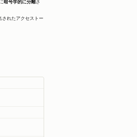
に
暗号学的に分離
さ
名されたアクセストー