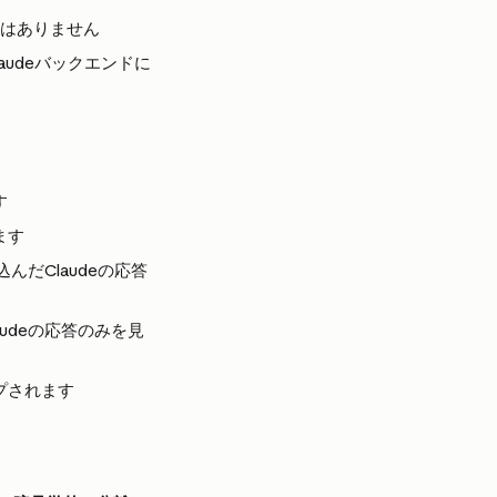
ことはありません
audeバックエンドに
す
ます
だClaudeの応答
udeの応答のみを見
プされます