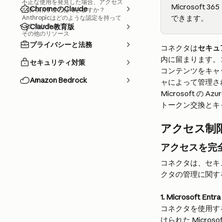
不正な使用を発見した場合、アクセス
Microsoft 
ChromeのClaude
を取り消すことはできますか？
できます。
Anthropicはどのような認定を持って
いますか？
Claude教育版
その他のリソース
プライバシーと法務
コネクタは
セキュ
内に留まります。
セキュリティ対策
コンテンツをキャッ
Amazon Bedrock
ャによって管理さ
Microsoft の
トークン交換とキ
アクセス制
アクセスを完
コネクタは、セキ
クタの管理に関す
1. Microsoft E
コネクタを使用するす
けられた Micros