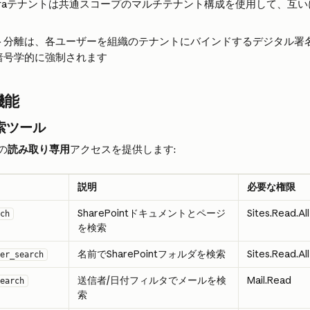
t Entraテナントは共通スコープのマルチテナント構成を使用して、互い
ト分離は、各ユーザーを組織のテナントにバインドするデジタル署
暗号学的に強制されます
機能
索ツール
の
読み取り専用
アクセスを提供します:
説明
必要な権限
SharePointドキュメントとページ
Sites.Read.All
ch
を検索
名前でSharePointフォルダを検索
Sites.Read.All
er_search
送信者/日付フィルタでメールを検
Mail.Read
earch
索