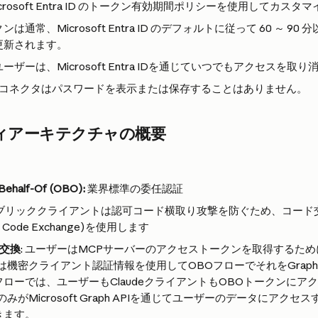
crosoft Entra ID のトークン有効期間ポリシーを使用してカス
は通常、Microsoft Entra ID のデフォルトに従って 60 ～ 9
更新されます。
ザーは、Microsoft Entra IDを通じていつでもアクセスを取
ft 365コネクタはパスワードを表示または保存することはありません。
ィアーキテクチャの概要
Behalf-Of (OBO):
 業界標準の委任認証
パブリッククライアントは認可コード横取り攻撃を防ぐため、コード
for Code Exchange)を使用します
ン交換
: ユーザーはMCPサーバーのアクセストークンを取得するた
は機密クライアント認証情報を使用してOBOフローでそれをGraph 
ローでは、ユーザーもClaudeクライアントもOBOトークンにア
みがMicrosoft Graph APIを通じてユーザーのデータにアク
きます。