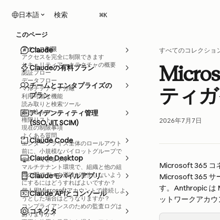
メインコンテンツにスキップ
検索
日本語
⌘
K
このページ
アクセス制限
Claude
すべてのコレクショ
アクセスを完全に制限できます
セキュリティアーキテクチャの概要
Micr
Claudeの有料プラン
認証フロー
データフロー
チームとエンタプライズの
ティガ
マルチテナント分離
プラン
利用可能な機能
読み取りと検索ツール
書き込みツール
アイデンティティ管理
権限リスト
2026年7月7日
(SSO, JIT, SCIM)
現在の制限事項
よくある質問
Claude Code
エンタープライズ全体のロールアウト
前に、小規模なパイロットグループで
Claude Desktop
テストできますか？
Microsoft 36
マルチテナント環境で、組織と他の組
織の間でデータ漏洩が発生しないよう
Claudeモバイルアプリ
Microsoft 36
にするにはどうすればよいですか？
す。Anthropic
個人用Microsoftアカウントで接続しよ
Claude APIとコンソール
うとした場合はどうなりますか？
ットワークアカウ
コンプライアンスのための監査ログは
コネクタ
ありますか？