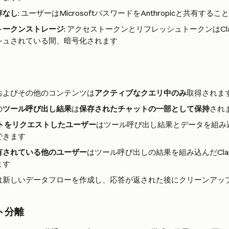
存なし
: ユーザーはMicrosoftパスワードをAnthropicと共有する
トークンストレージ
: アクセストークンとリフレッシュトークンはCl
シュされている間、暗号化されます
およびその他のコンテンツは
アクティブなクエリ中のみ
取得されま
の
ツール呼び出し結果
は
保存されたチャットの一部として保持
され
ャットをリクエストしたユーザー
はツール呼び出し結果とデータを組み込ん
できます
有されている他のユーザー
はツール呼び出しの結果を組み込んだCla
ます
は新しいデータフローを作成し、応答が返された後にクリーンアッ
ト分離