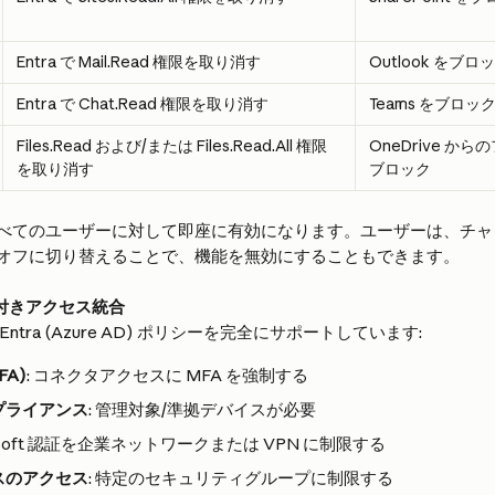
Entra で Mail.Read 権限を取り消す
Outlook をブロ
Entra で Chat.Read 権限を取り消す
Teams をブロッ
Files.Read および/または Files.Read.All 権限
OneDrive か
を取り消す
ブロック
べてのユーザーに対して即座に有効になります。ユーザーは、チャ
オフに切り替えることで、機能を無効にすることもできます。
 条件付きアクセス統合
ntra (Azure AD) ポリシーを完全にサポートしています:
FA)
: コネクタアクセスに MFA を強制する
プライアンス
: 管理対象/準拠デバイスが必要
crosoft 認証を企業ネットワークまたは VPN に制限する
スのアクセス
: 特定のセキュリティグループに制限する