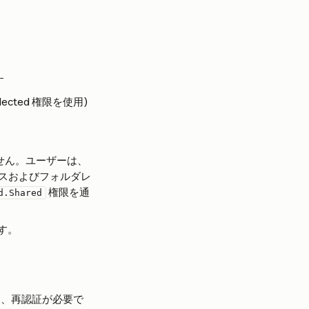
す
lected 権限を使用) 
せん。ユーザーは、
クセスおよびフォルダレ
 権限を通
d.Shared
ます。
り、再認証が必要で