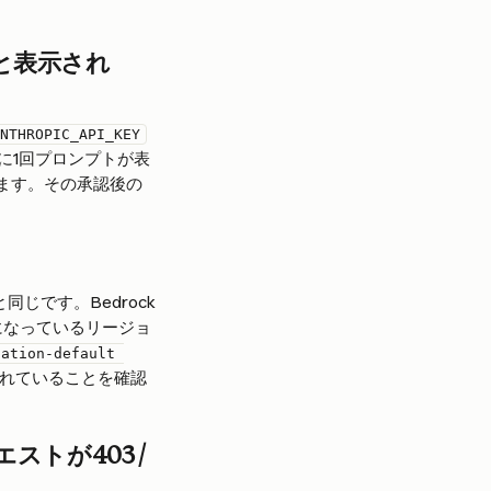
d"と表示され
NTHROPIC_API_KEY
時に1回プロンプトが表
れます。その承認後の
と同じです。Bedrock
になっているリージョ
cation-default 
れていることを確認
トが403 / 