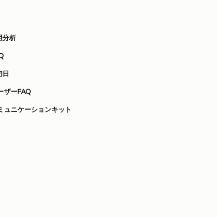
使用分析
Q
の初日
ユーザーFAQ
e コミュニケーションキット