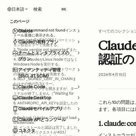
メインコンテンツにスキップ
検索
日本語
⌘
K
このページ
1. claude: command not foundインス
Claude
すべてのコレクショ
トール直後に表示される。
2. npm installがEACCES / パーミッシ
Clau
Claudeの有料プラン
ョン拒否エラーで失敗する。
3. "Node version not supported"また
チームとエンタプライズの
認証の
はlaunch時のサイレントクラッシュ。
プラン
4. WSL: claudeがLinux Nodeではなく
Windows Nodeを実行する。
5. インストーラーが企業ネットワーク
アイデンティティ管理
の背後でハングまたは失敗する。
2026年4月15日
(SSO, JIT, SCIM)
6. SELF_SIGNED_CERT_IN_CHAINま
たはその他のTLSエラー。
Claude Code
7. /loginがブラウザを開きますが、ター
ミナルが終了しません（"Waiting for
Claude Desktop
authentication…"）。
これら10の問題は
8. ANTHROPIC_API_KEYを設定したの
に"Not authenticated"と表示され
Claudeモバイルアプリ
ます。各項目には
る。
9. Bedrock / Vertex: "Could not load
Claude APIとコンソール
1. 
claude: c
credentials."
10. インストールと認証は完了しました
コネクタ
が、すべてのリクエストが403 /
インストーラーが