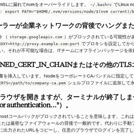
THがWSLに漏れてnvmをオーバーライドします。
でLinux
~/.bashrc
：
export PATH="$HOME/.nvm/versions/node/$(nvm current)/
ストーラーが企業ネットワークの背後でハングま
ト（
）がブロックされている可能性が
storage.googleapis.com
でプロキシを設定してか
ROXY=http://proxy.example.com:port
い。それが不可能な場合は、ITチームにオフラインパッケージを依
GNED_CERT_IN_CHAIN
またはその他のTLS
書を挿入しています。NodeをコーポレートCAバンドルに指定し
シェルプロファイルに追加して
ERTS=/path/to/company-ca.pem
ラウザを開きますが、ターミナルが終了しま
for authentication…"）。
alhostコールバックがブロックされていることを意味します。これは
ners、または厳密なファイアウォールの背後で一般的です。代わりに手
に出力されたURLをコピーし、任意のブラウザでログインを完了