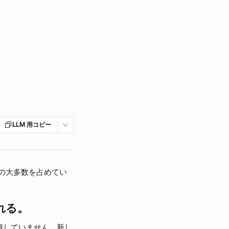
LLM 用コピー
トの大多数を占めてい
れる。
識していません。新し