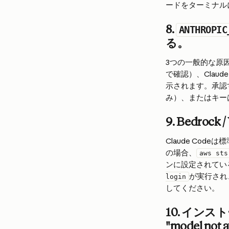
ードをターミナル
8. 
ANTHROPIC
る。
3つの一般的な原
で確認）、Clau
示されます。承認
み）、またはキーはC
9. Bedrock / 
Claude Cod
の場合、
aws sts
ンに設定されている
が実行され
login
してください。
10. イン
"model no