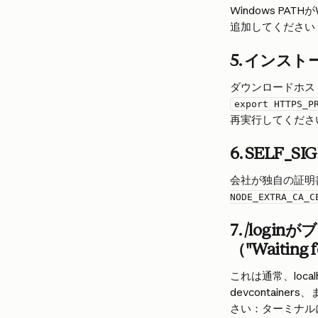
Windows PA
追加してください
5. イン
ダウンロードホス
export HTTPS_P
再実行してくださ
6. 
SELF_SI
会社が独自の証明
NODE_EXTRA_CA_C
7. 
/login
がブ
（"Waiting 
これは通常、loc
devcontai
さい：ターミナル