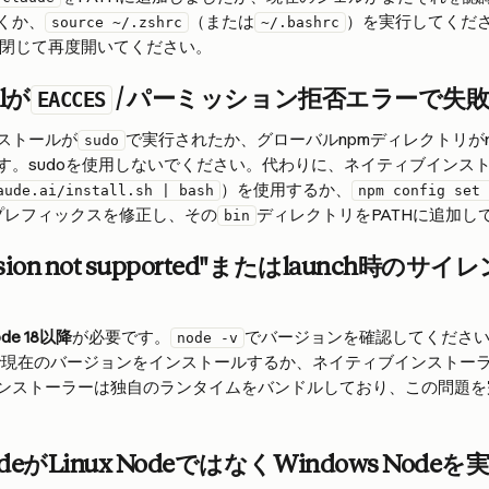
くか、
（または
）を実行してください
source ~/.zshrc
~/.bashrc
llを閉じて再度開いてください。
llが
 / パーミッション拒否エラーで失
EACCES
ストールが
で実行されたか、グローバルnpmディレクトリがr
sudo
す。sudoを使用しないでください。代わりに、ネイティブインス
）を使用するか、
aude.ai/install.sh | bash
npm config set 
のプレフィックスを修正し、その
ディレクトリをPATHに追加し
bin
version not supported"またはlaunch時
de 18以降
が必要です。
でバージョンを確認してくださ
node -v
で現在のバージョンをインストールするか、ネイティブインストー
ンストーラーは独自のランタイムをバンドルしており、この問題を
de
がLinux NodeではなくWindows Node