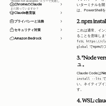
"model not available."エラーで失敗し
ChromeのClaude
いターミナルを開
ます。
まだ困っていますか？
は、PowerShe
Claude教育版
2. npm insta
プライバシーと法務
セキュリティ対策
これは通常、イン
ることを意味しま
Amazon Bedrock
fsSL https://cl
でnpm
global
3. "Node 
ュ。
Claude Codeは
No
install --lts
い。ネイティブイ
す。
4. WSL: 
clau