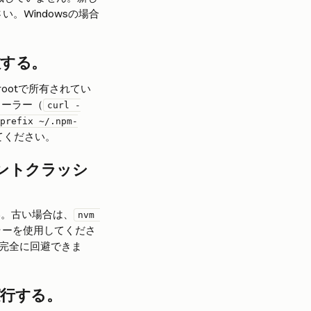
。Windowsの場合
敗する。
ootで所有されてい
トーラー（
curl -
prefix ~/.npm-
てください。
のサイレントクラッシ
い。古い場合は、
nvm 
ラーを使用してくださ
完全に回避できま
を実行する。