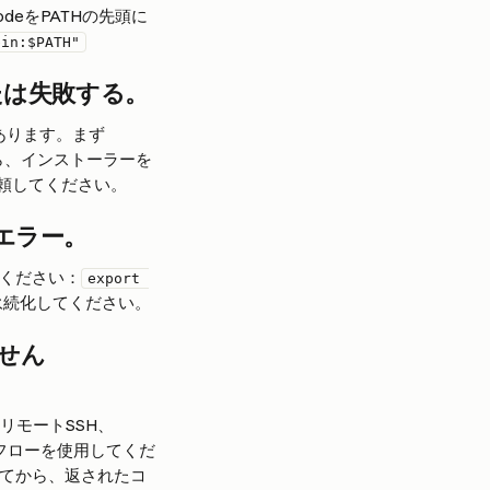
 nodeをPATHの先頭に
bin:$PATH"
たは失敗する。
あります。まず
ら、インストーラーを
頼してください。
エラー。
てください：
export 
永続化してください。
せん
リモートSSH、
動フローを使用してくだ
してから、返されたコ