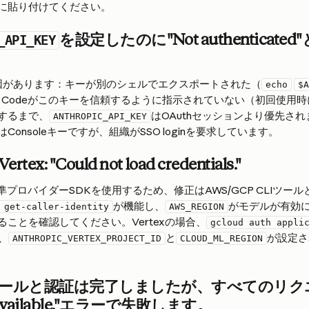
に貼り付けてください。
を設定したのに"Not authenticate
_API_KEY
因があります：キーが別のシェルでエクスポートされた（
echo
$A
de Codeがこのキーを信頼するように指示されていない（初回使用
するまで、
はOAuthセッションより優先さ
ANTHROPIC_API_KEY
onsoleキーですが、組織がSSO loginを要求しています。
Vertex: "Could not load credentials."
eは標準プロバイダーSDKを使用するため、修正はAWS/GCP CLIツール
が機能し、
がモデルが有効
 get-caller-identity
AWS_REGION
ことを確認してください。Vertexの場合、
gcloud auth appli
、
と
が設定さ
ANTHROPIC_VERTEX_PROJECT_ID
CLOUD_ML_REGION
ストールと認証は完了しましたが、すべてのリクエス
t available."エラーで失敗します。