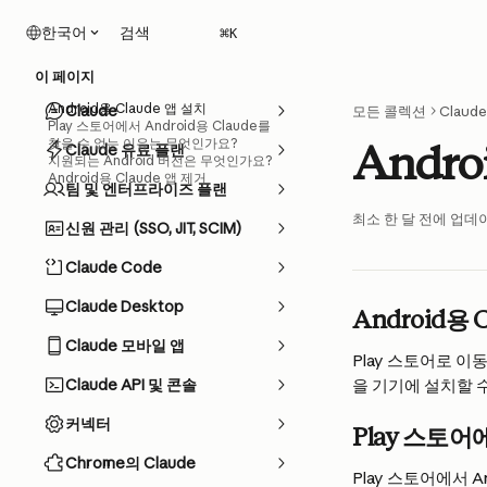
메인 콘텐츠로 건너뛰기
검색
한국어
⌘
K
이 페이지
Android용 Claude 앱 설치
Claude
모든 콜렉션
Claud
Play 스토어에서 Android용 Claude를
찾을 수 없는 이유는 무엇인가요?
Andro
Claude 유료 플랜
지원되는 Android 버전은 무엇인가요?
Android용 Claude 앱 제거
팀 및 엔터프라이즈 플랜
최소 한 달 전에 업데
신원 관리 (SSO, JIT, SCIM)
Claude Code
Claude Desktop
Android용 
Claude 모바일 앱
Play 스토어로 이동하
Claude API 및 콘솔
을 기기에 설치할 
커넥터
Play 스토어
Chrome의 Claude
Play 스토어에서 An