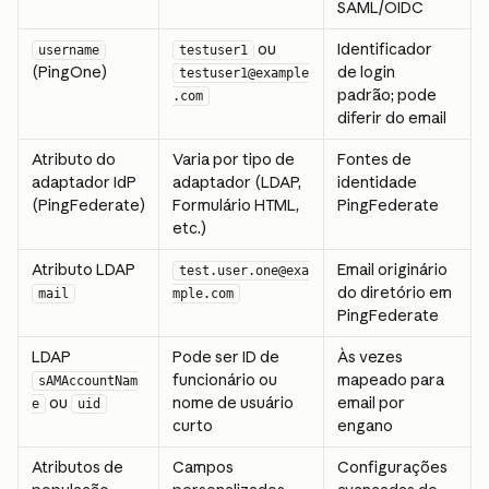
SAML/OIDC
 ou 
Identificador 
username
testuser1
(PingOne)
de login 
testuser1@example
padrão; pode 
.com
diferir do email
Atributo do 
Varia por tipo de 
Fontes de 
adaptador IdP 
adaptador (LDAP, 
identidade 
(PingFederate)
Formulário HTML, 
PingFederate
etc.)
Atributo LDAP 
Email originário 
test.user.one@exa
do diretório em 
mail
mple.com
PingFederate
LDAP 
Pode ser ID de 
Às vezes 
funcionário ou 
mapeado para 
sAMAccountNam
 ou 
nome de usuário 
email por 
e
uid
curto
engano
Atributos de 
Campos 
Configurações 