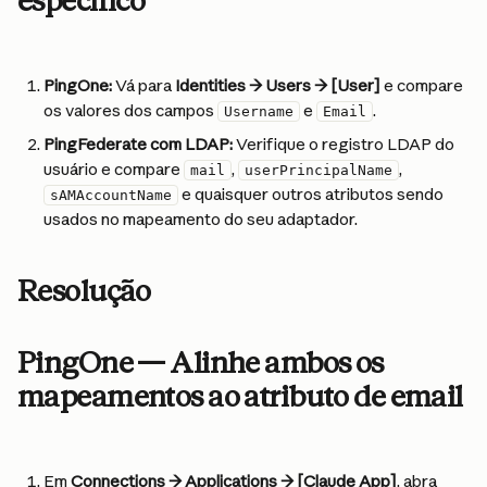
específico
PingOne:
 Vá para 
Identities → Users → [User]
 e compare 
os valores dos campos 
 e 
.
Username
Email
PingFederate com LDAP:
 Verifique o registro LDAP do 
usuário e compare 
, 
, 
mail
userPrincipalName
 e quaisquer outros atributos sendo 
sAMAccountName
usados no mapeamento do seu adaptador.
Resolução
PingOne — Alinhe ambos os 
mapeamentos ao atributo de email
Em 
Connections → Applications → [Claude App]
, abra 