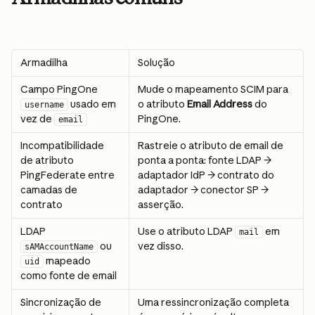
Armadilha
Solução
Campo PingOne 
Mude o mapeamento SCIM para 
 usado em 
o atributo 
Email Address
 do 
username
vez de 
PingOne.
email
Incompatibilidade 
Rastreie o atributo de email de 
de atributo 
ponta a ponta: fonte LDAP → 
PingFederate entre 
adaptador IdP → contrato do 
camadas de 
adaptador → conector SP → 
contrato
asserção.
LDAP 
Use o atributo LDAP 
 em 
mail
 ou 
vez disso.
sAMAccountName
 mapeado 
uid
como fonte de email
Sincronização de 
Uma ressincronização completa 