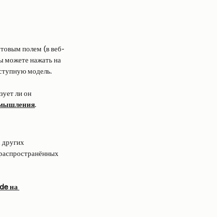
стовым полем (в веб-
ы можете нажать на 
ступную модель.
ует ли он 
в мышления
.
 других 
 распространённых 
de на 