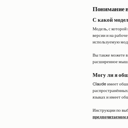
Понимание в
С какой моде
Модель, с которой
версии и на рабоче
используемую моде
Вы также можете вы
расширенное мышл
Могу ли я общ
Claude имеет обши
распространённых 
языках и имеет об
Инструкции по выбо
предпочитаемом 