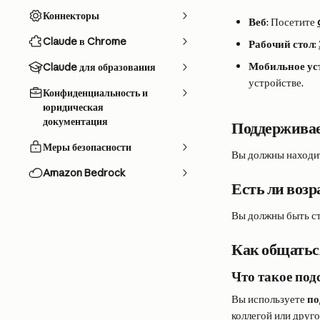
Коннекторы
Веб
: Посетите 
Claude в Chrome
Рабочий стол
: 
Мобильное ус
Claude для образования
устройстве.
Конфиденциальность и
юридическая
документация
Поддержива
Меры безопасности
Вы должны находит
Amazon Bedrock
Есть ли воз
Вы должны быть ст
Как общатьс
Что такое под
Вы используете 
по
коллегой или друг