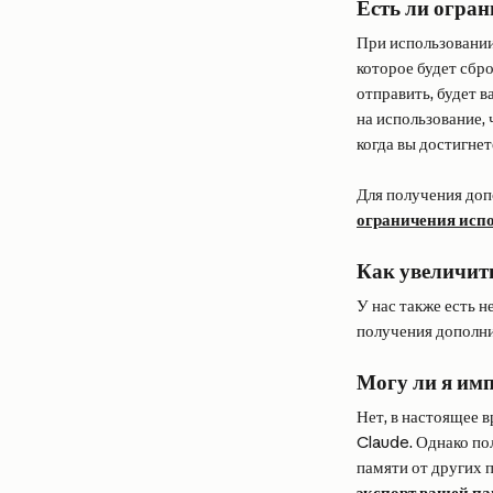
Есть ли огран
При использовании
которое будет сбр
отправить, будет 
на использование, 
когда вы достигнет
Для получения доп
ограничения исп
Как увеличит
У нас также есть 
получения дополни
Могу ли я им
Нет, в настоящее 
Claude. Однако по
памяти от других 
экспорт вашей па