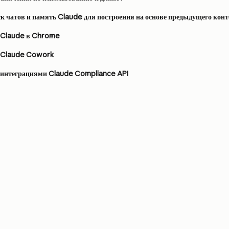
к чатов и память Claude для построения на основе предыдущего конт
с Claude в Chrome
с Claude Cowork
с интеграциями Claude Compliance API