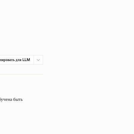
пировать для LLM
бучена быть 