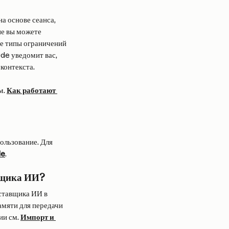
а основе сеанса, 
ые вы можете 
ие типы ограничений 
de уведомит вас, 
контекста.
. 
Как работают 
ользование. Для 
de
.
авщика ИИ?
ставщика ИИ в 
мяти для передачи 
и см. 
Импорт и 