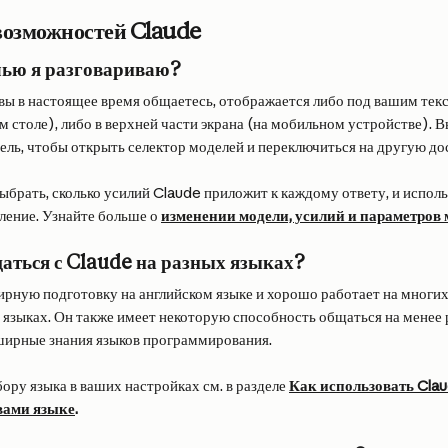
озможностей Claude
лью я разговариваю?
 вы в настоящее время общаетесь, отображается либо под вашим тек
м столе), либо в верхней части экрана (на мобильном устройстве). В
ль, чтобы открыть селектор моделей и переключиться на другую до
брать, сколько усилий Claude приложит к каждому ответу, и использ
ение. Узнайте больше о 
изменении модели, усилий и параметро
аться с Claude на разных языках?
рную подготовку на английском языке и хорошо работает на многих
языках. Он также имеет некоторую способность общаться на менее
ширные знания языков программирования.
ру языка в ваших настройках см. в разделе 
Как использовать Clau
вами языке
.