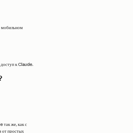
а мобильном 
 доступ к Claude.
?
так же, как с 
я от простых 