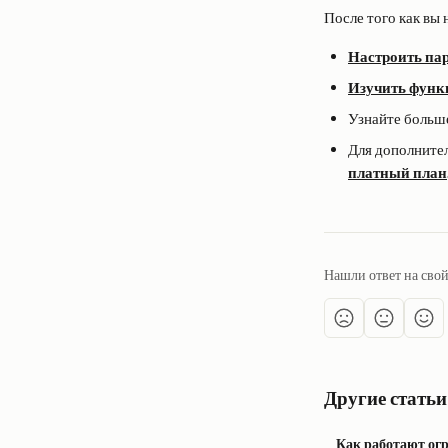
После того как вы 
Настроить па
Изучить функ
Узнайте больше
Для дополните
платный план
Нашли ответ на сво
Другие статьи
Как работают ог