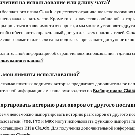
ичения на использование или длину чата?
 бесплатного плана Claude существует ограничение использования н
ошено каждые пять часов. Кроме того, количество сообщений, котор
варьироваться в зависимости от спроса, и мы можем установить друг
чтобы обеспечить справедливый доступ для всех пользователей. Clau
е своего лимита или если ваша подсказка превышает доступное окно 
олнительной информации об ограничениях использования и длины см
ользования и длины?
ь мои лимиты использования?
несколько платных подписок, которые предлагают дополнительное исп
тельной информации см. наше руководство по 
Выбору плана Clau
портировать историю разговоров от другого пост
время невозможно импортировать историю разговоров от другого по
льзователи Free, Pro и Max могут использовать функцию импорта па
поставщиков ИИ в Claude. Для получения дополнительной информаци
мяти из Claude
.