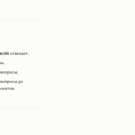
laude отвечает.
чь.
 вопросы.
 вопросы до 
роектов.