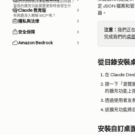
我如何偵錯我的桌面擴充功能的問題？
定 JSON 檔案
當我的擴充功能需要更新時會發生什
Claude 教育版
麼？
器。
有興趣深入瞭解 MCP 嗎？
隱私與法律
注意：
我們正在
安全保障
完成我們的
桌
Amazon Bedrock
從目錄安裝
在 Claude
按一下「瀏覽擴
的擴充功能上
透過使用者友善
該擴充功能將
安裝自訂桌