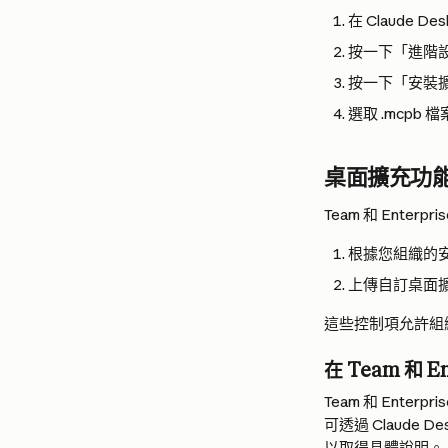
在 Claude
按一下「進階
按一下「安裝
選取 .mcpb
桌面擴充功
Team 和 En
根據您組織的
上傳自訂桌面
這些控制項允許組
在 Team 和 
Team 和 En
可透過 Claude 
以取得具體說明。