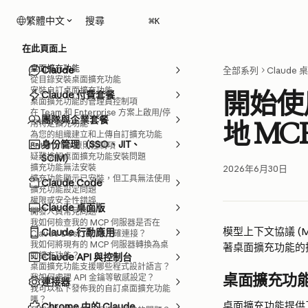
跳至主要內容
搜尋
繁體中文
⌘
K
在此頁面上
桌面擴充功能
Claude
全部系列
Claude
從目錄安裝桌面擴充功能
安裝自訂桌面擴充功能
開始使用
Claude 付費套餐
桌面擴充功能的管理員控制項
在 Team 和 Enterprise 方案上啟用/停
團隊與企業套餐
地 MC
用特定擴充功能
為您的組織建立和上傳自訂擴充功能
身份管理（SSO、JIT、
Enterprise 原則控制項
疑難排解桌面擴充功能安裝問題
SCIM）
擴充功能無法安裝
2026年6月30日
擴充功能顯示已安裝，但工具無法使用
Claude Code
擴充功能設定問題
權限或安全性錯誤
Claude 桌面版
開發人員常見問題
我如何檢查我的 MCP 伺服器是否在
模型上下文協議 (
Claude 行動應用
Claude Desktop 中正確連接？
我如何將現有的 MCP 伺服器轉換為桌
著桌面擴充功能的
面擴充功能？
Claude API 與控制台
桌面擴充功能支援哪些程式設計語言？
桌面擴充功
我如何處理 API 金鑰等敏感設定？
連接器
我可以私下發佈我的自訂桌面擴充功能
嗎？
桌面擴充功能提供
Chrome 中的 Claude