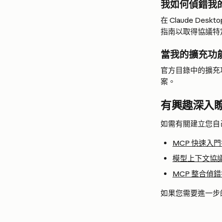
我如何偵錯我
在 Claude D
指南以取得協議特
當我的擴充功
官方目錄中的擴充
案。
有興趣深入瞭
如需有關建立您自
MCP 快速入
模型上下文協議 G
MCP 整合偵
如果您需要進一步