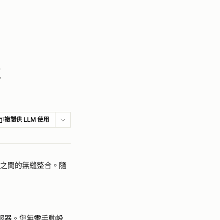
複製供 LLM 使用
工具之間的無縫整合。隨
伺服器。您無需手動設