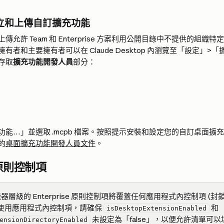
立和上傳自訂擴充功能
傳允許 Team 和 Enterprise 方案利用公開目錄中不提供的組織
有者和主要擁有者可以在 Claude Desktop 內瀏覽至「設定」
存取
擴充功能開發人員
部分：
功能…」並選取 .mcpb 檔案。按照提示安裝和設定您的自訂桌面擴
的
桌面擴充功能開發人員文件
。
e 原則控制項
器層級的 Enterprise 原則控制項將覆蓋任何應用程式內控制項 (
使用應用程式內控制項，請確保 
 和 
isDesktopExtensionEnabled
 未設定為「false」，以便允許清單可
ensionDirectoryEnabled